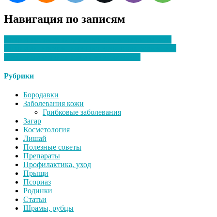
Навигация по записям
Загар и умственная деятельность: влияние на мозг
Загар и антивозрастные процедуры: как совместить
идеальный оттенок кожи с ее здоровьем?
Рубрики
Бородавки
Заболевания кожи
Грибковые заболевания
Загар
Косметология
Лишай
Полезные советы
Препараты
Профилактика, уход
Прыщи
Псориаз
Родинки
Статьи
Шрамы, рубцы