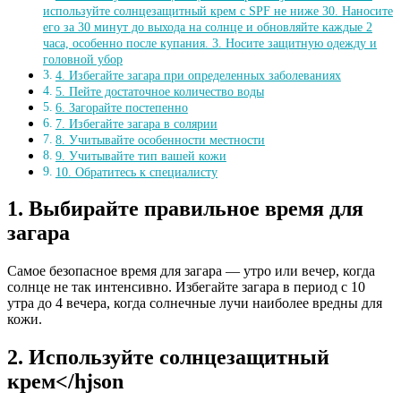
используйте солнцезащитный крем с SPF не ниже 30. Наносите
его за 30 минут до выхода на солнце и обновляйте каждые 2
часа, особенно после купания. 3. Носите защитную одежду и
головной убор
4. Избегайте загара при определенных заболеваниях
5. Пейте достаточное количество воды
6. Загорайте постепенно
7. Избегайте загара в солярии
8. Учитывайте особенности местности
9. Учитывайте тип вашей кожи
10. Обратитесь к специалисту
1. Выбирайте правильное время для
загара
Самое безопасное время для загара — утро или вечер, когда
солнце не так интенсивно. Избегайте загара в период с 10
утра до 4 вечера, когда солнечные лучи наиболее вредны для
кожи.
2. Используйте солнцезащитный
крем</hjson