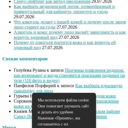
Синус-лифтинг как метод омоложения
29.07.2026
Как выбрать медицинский лоток: почкообразный и
прямоугольный для кабинета, процедур и ухода
29.07.2026
Что алкоголь делает с вашей кожей и почему после запоя
лицо стареет на годы
27.07.2026
Алкоголь и кожа: почему лицо выдаёт зависимость и как
вернуть здоровый вид
27.07.2026
Почему от алкоголя портится кожа и как вернуть ей
здоровый вид
27.07.2026
Свежие комментарии
Голубева Рузана
к записи
Причины появления родинок:
как возникают и когда становятся опасными родинки на
теле (110 фото и видео)
Панфилов Порфирий
к записи
Как выбрать идеальную
сыворотку для лица
Гурьева Нева
к записи
Как справиться с зудом кожи
Мы используем файлы cookie.
Сорокина Диана
к записи
Питание и восстановление
кожи на марше
Они помогают улучшать сайт
Князев Милан
к записи
Массаж в Выборгском районе
и делать его удобнее.
Санкт-Петербурга: омоложение и расслабление
Нажимая «Принять», вы
соглашаетесь с их
Метки