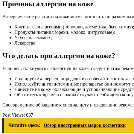
Причины аллергии на коже
Аллергические реакции на коже могут возникать по различным
Контакт с аллергенами (порошки, косметика, быт. химия);
Продукты питания (орехи, молоко, цитрусовые);
Укусы насекомых;
Лекарства.
Что делать при аллергии на коже?
Если вы столкнулись с аллергией на коже, следуйте этим реко
Изолируйте аллерген: определите и избегайте контакта 
Используйте антигистаминные препараты: они помогут сн
Нанесите на кожу охлаждающие и успокаивающие средства
Обратитесь к врачу: в сложных случаях необходима консу
Своевременное обращение к специалисту и следование рекомен
Post Views:
637
Читайте здесь:
Обзор иностранных марок косметики