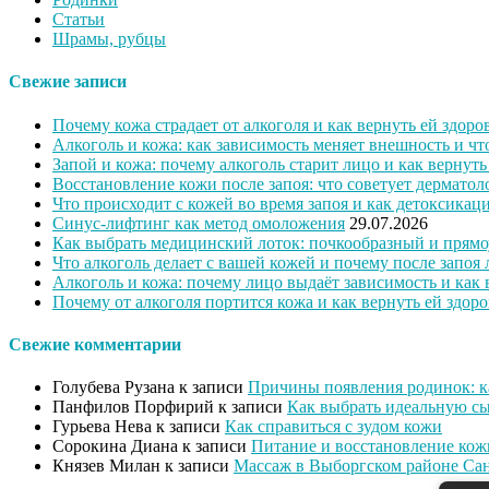
Статьи
Шрамы, рубцы
Свежие записи
Почему кожа страдает от алкоголя и как вернуть ей здоро
Алкоголь и кожа: как зависимость меняет внешность и ч
Запой и кожа: почему алкоголь старит лицо и как вернут
Восстановление кожи после запоя: что советует дерматол
Что происходит с кожей во время запоя и как детоксикац
Синус-лифтинг как метод омоложения
29.07.2026
Как выбрать медицинский лоток: почкообразный и прямо
Что алкоголь делает с вашей кожей и почему после запоя 
Алкоголь и кожа: почему лицо выдаёт зависимость и как
Почему от алкоголя портится кожа и как вернуть ей здор
Свежие комментарии
Голубева Рузана
к записи
Причины появления родинок: ка
Панфилов Порфирий
к записи
Как выбрать идеальную сы
Гурьева Нева
к записи
Как справиться с зудом кожи
Сорокина Диана
к записи
Питание и восстановление кож
Князев Милан
к записи
Массаж в Выборгском районе Сан