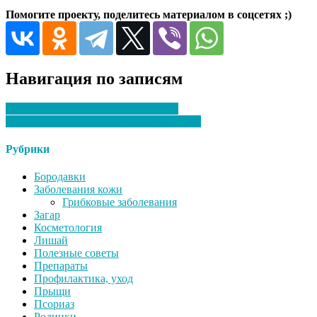
Помогите проекту, поделитесь материалом в соцсетях ;)
Навигация по записям
Экзема: симптомы, виды и лечение
Как выбрать средства по уходу за кожей
Рубрики
Бородавки
Заболевания кожи
Грибковые заболевания
Загар
Косметология
Лишай
Полезные советы
Препараты
Профилактика, уход
Прыщи
Псориаз
Родинки