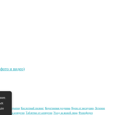
фото и видео)
нее.
ых
ьте
арбокситерапия
Кислотный пилинг
Коричневая родинка
Крем от веснушек
Лечение
Симптомы аллергии
Таблетки от аллергии
Уход за кожей лица
Фонофорез