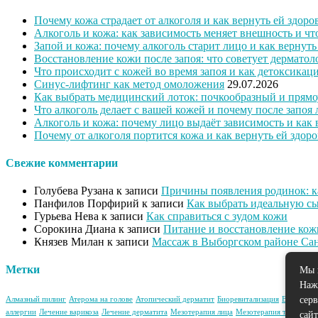
Почему кожа страдает от алкоголя и как вернуть ей здоро
Алкоголь и кожа: как зависимость меняет внешность и ч
Запой и кожа: почему алкоголь старит лицо и как вернут
Восстановление кожи после запоя: что советует дерматол
Что происходит с кожей во время запоя и как детоксикац
Синус-лифтинг как метод омоложения
29.07.2026
Как выбрать медицинский лоток: почкообразный и прямо
Что алкоголь делает с вашей кожей и почему после запоя 
Алкоголь и кожа: почему лицо выдаёт зависимость и как
Почему от алкоголя портится кожа и как вернуть ей здор
Свежие комментарии
Голубева Рузана
к записи
Причины появления родинок: ка
Панфилов Порфирий
к записи
Как выбрать идеальную сы
Гурьева Нева
к записи
Как справиться с зудом кожи
Сорокина Диана
к записи
Питание и восстановление кож
Князев Милан
к записи
Массаж в Выборгском районе Сан
Метки
Мы 
Наж
сер
Алмазный пилинг
Атерома на голове
Атопический дерматит
Биоревитализация
Варикоз н
аллергии
Лечение варикоза
Лечение дерматита
Мезотерапия лица
Мезотерапия тела
Озон
сайт