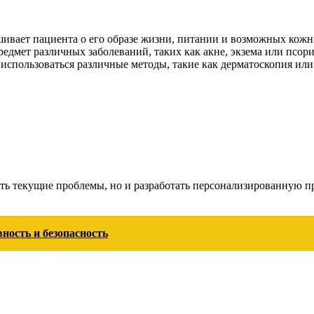
шивает пациента о его образе жизни, питании и возможных кож
едмет различных заболеваний, таких как акне, экзема или псори
 использоваться различные методы, такие как дерматоскопия ил
ить текущие проблемы, но и разработать персонализированную п
ность и безопасность