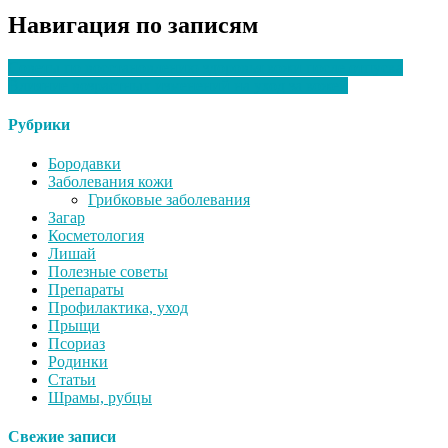
Навигация по записям
Советы по восстановлению здоровья кожи после отпуска
Влияние возрастных изменений на уход за кожей
Рубрики
Бородавки
Заболевания кожи
Грибковые заболевания
Загар
Косметология
Лишай
Полезные советы
Препараты
Профилактика, уход
Прыщи
Псориаз
Родинки
Статьи
Шрамы, рубцы
Свежие записи