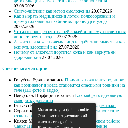
детоксикация запускает процесс её обновления
03.08.2026
Синус-лифтинг как метод омоложения
29.07.2026
Как выбрать медицинский лоток: почкообразный и
прямоугольный для кабинета, процедур и ухода
29.07.2026
Что алкоголь делает с вашей кожей и почему после запоя
лицо стареет на годы
27.07.2026
Алкоголь и кожа: почему лицо выдаёт зависимость и как
вернуть здоровый вид
27.07.2026
Почему от алкоголя портится кожа и как вернуть ей
здоровый вид
27.07.2026
Свежие комментарии
Голубева Рузана
к записи
Причины появления родинок:
как возникают и когда становятся опасными родинки на
теле (110 фото и видео)
Панфилов Порфирий
к записи
Как выбрать идеальную
сыворотку для лица
Гурьева Нева
к записи
Как справиться с зудом кожи
Мы используем файлы cookie.
Сорокина Диана
к записи
Питание и восстановление
кожи на марше
Они помогают улучшать сайт
Князев Милан
к записи
Массаж в Выборгском районе
и делать его удобнее.
Санкт-Петербурга: омоложение и расслабление
Нажимая «Принять», вы