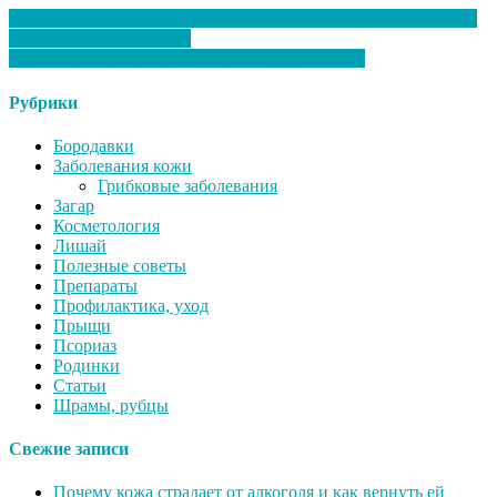
ANNA LOTAN — косметика, превращающая уход за кожей в
настоящее наслаждение
Частный пансионат для пожилых с деменцией
Рубрики
Бородавки
Заболевания кожи
Грибковые заболевания
Загар
Косметология
Лишай
Полезные советы
Препараты
Профилактика, уход
Прыщи
Псориаз
Родинки
Статьи
Шрамы, рубцы
Свежие записи
Почему кожа страдает от алкоголя и как вернуть ей