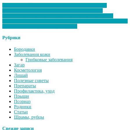
Горчичное обертывание: процедура для похудения в
домашних условиях. Описание, рецепты и советы
косметологов, как не получить ожог (150 фото и видео)
Значение родинок — исследование, необходимость удаления и
механизм оценки родинки (100 фото)
Рубрики
Бородавки
Заболевания кожи
Грибковые заболевания
Загар
Косметология
Лишай
Полезные советы
Препараты
Профилактика, уход
Прыщи
Псориаз
Родинки
Статьи
Шрамы, рубцы
Свежие записи