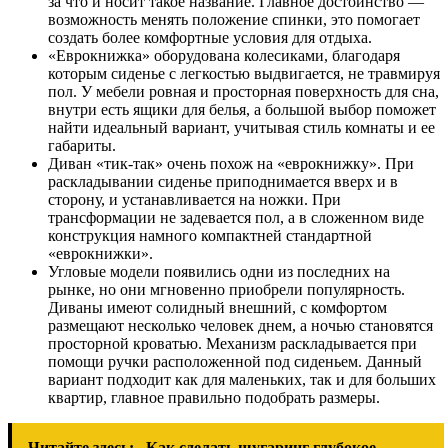
за что и носит такое название. Главное достоинство —
возможность менять положение спинки, это помогает
создать более комфортные условия для отдыха.
«Еврокнижка» оборудована колесиками, благодаря
которым сиденье с легкостью выдвигается, не травмируя
пол. У мебели ровная и просторная поверхность для сна,
внутри есть ящики для белья, а большой выбор поможет
найти идеальный вариант, учитывая стиль комнаты и ее
габариты.
Диван «тик-так» очень похож на «еврокнижку». При
раскладывании сиденье приподнимается вверх и в
сторону, и устанавливается на ножки. При
трансформации не задевается пол, а в сложенном виде
конструкция намного компактней стандартной
«еврокнижки».
Угловые модели появились одни из последних на
рынке, но они мгновенно приобрели популярность.
Диваны имеют солидный внешний, с комфортом
размещают несколько человек днем, а ночью становятся
просторной кроватью. Механизм раскладывается при
помощи ручки расположенной под сиденьем. Данный
вариант подходит как для маленьких, так и для больших
квартир, главное правильно подобрать размеры.
Читайте здесь:
Как сделать шугаринг глубокое