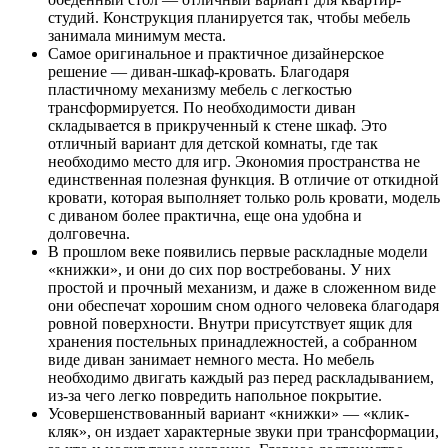
студий. Конструкция планируется так, чтобы мебель
занимала минимум места.
Самое оригинальное и практичное дизайнерское
решение — диван-шкаф-кровать. Благодаря
пластичному механизму мебель с легкостью
трансформируется. По необходимости диван
складывается в прикрученный к стене шкаф. Это
отличный вариант для детской комнаты, где так
необходимо место для игр. Экономия пространства не
единственная полезная функция. В отличие от откидной
кровати, которая выполняет только роль кровати, модель
с диваном более практична, еще она удобна и
долговечна.
В прошлом веке появились первые раскладные модели
«книжки», и они до сих пор востребованы. У них
простой и прочный механизм, и даже в сложенном виде
они обеспечат хорошим сном одного человека благодаря
ровной поверхности. Внутри присутствует ящик для
хранения постельных принадлежностей, а собранном
виде диван занимает немного места. Но мебель
необходимо двигать каждый раз перед раскладыванием,
из-за чего легко повредить напольное покрытие.
Усовершенствованный вариант «книжки» — «клик-
кляк», он издает характерные звуки при трансформации,