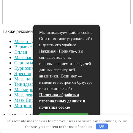
Также рекомендуем:
Мы используем файлы cookie.
Они помогают улучшать сайт
Мазь от ушибов
и делать его удобнее.
Вермокс
Нажимая «Принять», вы
Эплан
Мазь банеоцин
соглашаетесь с их
Серная мазь
использованием и передачей
Куриозин
данных сервису веб-
Эреспал
аналитики. Если нет —
Мазь пантенол
измените настройки браузера
Тинидазол
или покиньте сайт.
Макмирор
Мазь левомеколь
Политика обработки
Мазь Вишневского
персональных данных и
Метронидазол
политика cookie
Post Views:
1 174
Принять
Помогите проекту, поделитесь материалом в соцсетях ;)
This website uses cookies to improve user experience. By continuing to use
the site, you consent to the use of cookies.
OK