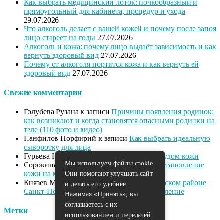
Как выбрать медицинский лоток: почкообразный и
прямоугольный для кабинета, процедур и ухода
29.07.2026
Что алкоголь делает с вашей кожей и почему после запоя
лицо стареет на годы
27.07.2026
Алкоголь и кожа: почему лицо выдаёт зависимость и как
вернуть здоровый вид
27.07.2026
Почему от алкоголя портится кожа и как вернуть ей
здоровый вид
27.07.2026
Свежие комментарии
Голубева Рузана
к записи
Причины появления родинок:
как возникают и когда становятся опасными родинки на
теле (110 фото и видео)
Панфилов Порфирий
к записи
Как выбрать идеальную
сыворотку для лица
Гурьева Нева
к записи
Как справиться с зудом кожи
Мы используем файлы cookie.
Сорокина Диана
к записи
Питание и восстановление
кожи на марше
Они помогают улучшать сайт
Князев Милан
к записи
Массаж в Выборгском районе
и делать его удобнее.
Санкт-Петербурга: омоложение и расслабление
Нажимая «Принять», вы
соглашаетесь с их
Метки
использованием и передачей