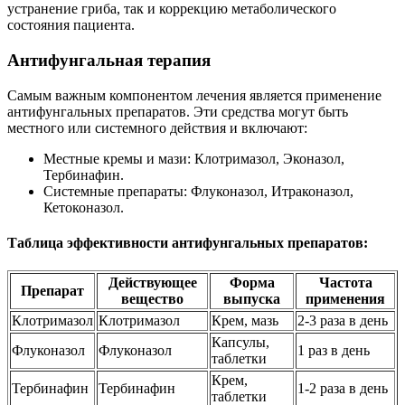
устранение гриба, так и коррекцию метаболического
состояния пациента.
Антифунгальная терапия
Самым важным компонентом лечения является применение
антифунгальных препаратов. Эти средства могут быть
местного или системного действия и включают:
Местные кремы и мази: Клотримазол, Эконазол,
Тербинафин.
Системные препараты: Флуконазол, Итраконазол,
Кетоконазол.
Таблица эффективности антифунгальных препаратов:
Действующее
Форма
Частота
Препарат
вещество
выпуска
применения
Клотримазол
Клотримазол
Крем, мазь
2-3 раза в день
Капсулы,
Флуконазол
Флуконазол
1 раз в день
таблетки
Крем,
Тербинафин
Тербинафин
1-2 раза в день
таблетки