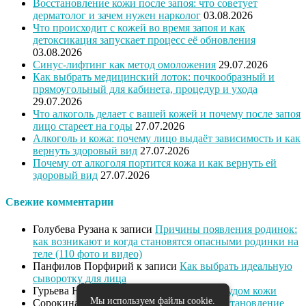
Восстановление кожи после запоя: что советует
дерматолог и зачем нужен нарколог
03.08.2026
Что происходит с кожей во время запоя и как
детоксикация запускает процесс её обновления
03.08.2026
Синус-лифтинг как метод омоложения
29.07.2026
Как выбрать медицинский лоток: почкообразный и
прямоугольный для кабинета, процедур и ухода
29.07.2026
Что алкоголь делает с вашей кожей и почему после запоя
лицо стареет на годы
27.07.2026
Алкоголь и кожа: почему лицо выдаёт зависимость и как
вернуть здоровый вид
27.07.2026
Почему от алкоголя портится кожа и как вернуть ей
здоровый вид
27.07.2026
Свежие комментарии
Голубева Рузана
к записи
Причины появления родинок:
как возникают и когда становятся опасными родинки на
теле (110 фото и видео)
Панфилов Порфирий
к записи
Как выбрать идеальную
сыворотку для лица
Гурьева Нева
к записи
Как справиться с зудом кожи
Мы используем файлы cookie.
Сорокина Диана
к записи
Питание и восстановление