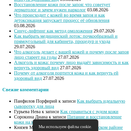
Восстановление кожи после запоя: что советует
дерматолог и зачем нужен нарколог
03.08.2026
Что происходит с кожей во время запоя и как
детоксикация запускает процесс её обновления
03.08.2026
Синус-лифтинг как метод омоложения
29.07.2026
Как выбрать медицинский лоток: почкообразный и
прямоугольный для кабинета, процедур и ухода
29.07.2026
Что алкоголь делает с вашей кожей и почему после запоя
лицо стареет на годы
27.07.2026
Алкоголь и кожа: почему лицо выдаёт зависимость и как
вернуть здоровый вид
27.07.2026
Почему от алкоголя портится кожа и как вернуть ей
здоровый вид
27.07.2026
Свежие комментарии
Панфилов Порфирий
к записи
Как выбрать идеальную
сыворотку для лица
Гурьева Нева
к записи
Как справиться с зудом кожи
Сорокина Диана
к записи
Питание и восстановление
кожи на марше
Мы используем файлы cookie.
Князев Милан
к записи
Массаж в Выборгском районе