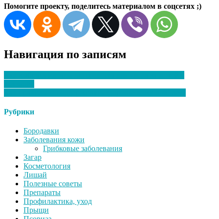
Помогите проекту, поделитесь материалом в соцсетях ;)
Навигация по записям
Как выбрать идеальные средства для ухода за кожей с
экземой?
Как правильно поддерживать здоровье кожи в 40 лет?
Рубрики
Бородавки
Заболевания кожи
Грибковые заболевания
Загар
Косметология
Лишай
Полезные советы
Препараты
Профилактика, уход
Прыщи
Псориаз