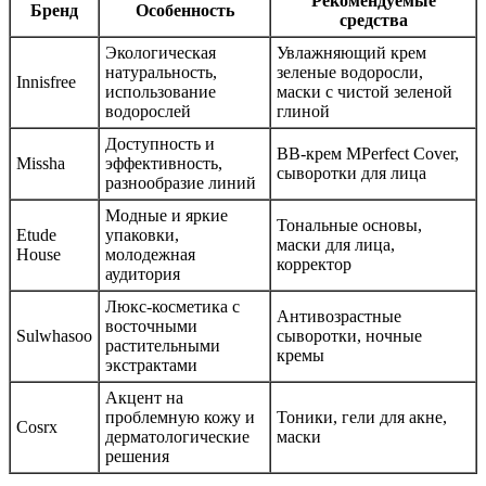
Рекомендуемые
Бренд
Особенность
средства
Экологическая
Увлажняющий крем
натуральность,
зеленые водоросли,
Innisfree
использование
маски с чистой зеленой
водорослей
глиной
Доступность и
BB-крем MPerfect Cover,
Missha
эффективность,
сыворотки для лица
разнообразие линий
Модные и яркие
Тональные основы,
Etude
упаковки,
маски для лица,
House
молодежная
корректор
аудитория
Люкс-косметика с
Антивозрастные
восточными
Sulwhasoo
сыворотки, ночные
растительными
кремы
экстрактами
Акцент на
проблемную кожу и
Тоники, гели для акне,
Cosrx
дерматологические
маски
решения