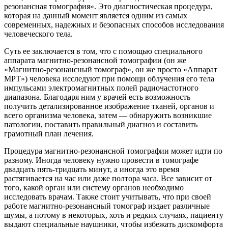
резонансная томография». Это диагностическая процедура,
которая на данный момент является одним из самых
современных, надежных и безопасных способов исследования
человеческого тела.
Суть ее заключается в том, что с помощью специального
аппарата магнитно-резонансной томографии (он же
«Магнитно-резонансный томограф», он же просто «Аппарат
МРТ») человека исследуют при помощи облучения его тела
импульсами электромагнитных полей радиочастотного
диапазона. Благодаря ним у врачей есть возможность
получить детализированное изображение тканей, органов и
всего организма человека, затем — обнаружить возникшие
патологии, поставить правильный диагноз и составить
грамотный план лечения.
Процедура магнитно-резонансной томографии может идти по
разному. Иногда человеку нужно провести в томографе
двадцать пять-тридцать минут, а иногда это время
растягивается на час или даже полтора часа. Все зависит от
того, какой орган или систему органов необходимо
исследовать врачам. Также стоит учитывать, что при своей
работе магнитно-резонансный томограф издает различные
шумы, а потому в некоторых, хоть и редких случаях, пациенту
выдают специальные наушники, чтобы избежать дискомфорта