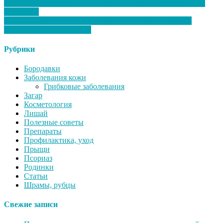
Как выбрать идеальную женскую кожаную куртку: советы
стилистов
Современные решения для строительства: как выбрать
идеальный дом с DS-SPB
Рубрики
Бородавки
Заболевания кожи
Грибковые заболевания
Загар
Косметология
Лишай
Полезные советы
Препараты
Профилактика, уход
Прыщи
Псориаз
Родинки
Статьи
Шрамы, рубцы
Свежие записи