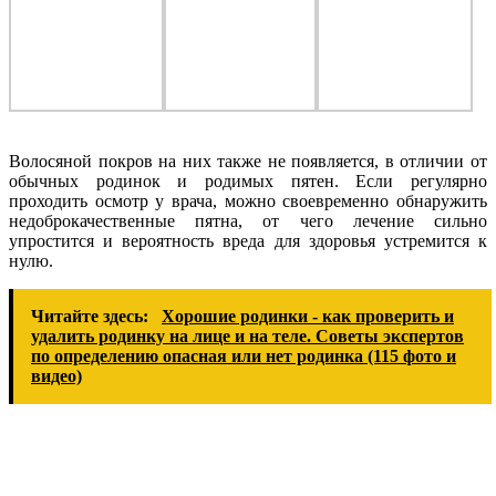
Волосяной покров на них также не появляется, в отличии от
обычных родинок и родимых пятен. Если регулярно
проходить осмотр у врача, можно своевременно обнаружить
недоброкачественные пятна, от чего лечение сильно
упростится и вероятность вреда для здоровья устремится к
нулю.
Читайте здесь:
Хорошие родинки - как проверить и
удалить родинку на лице и на теле. Советы экспертов
по определению опасная или нет родинка (115 фото и
видео)