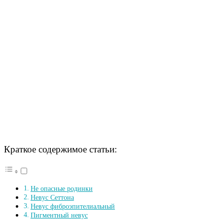
Краткое содержимое статьи:
Не опасные родинки
Невус Сеттона
Невус фиброэпителиальный
Пигментный невус