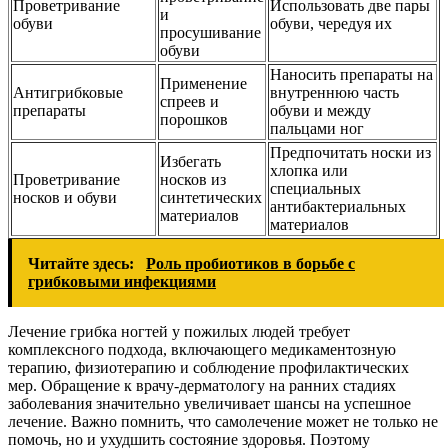
Проветривание
Использовать две пары
и
обуви
обуви, чередуя их
просушивание
обуви
Наносить препараты на
Применение
Антигрибковые
внутреннюю часть
спреев и
препараты
обуви и между
порошков
пальцами ног
Предпочитать носки из
Избегать
хлопка или
Проветривание
носков из
специальных
носков и обуви
синтетических
антибактериальных
материалов
материалов
Читайте здесь:
Роль пробиотиков в борьбе с
грибковыми инфекциями
Лечение грибка ногтей у пожилых людей требует
комплексного подхода, включающего медикаментозную
терапию, физиотерапию и соблюдение профилактических
мер. Обращение к врачу-дерматологу на ранних стадиях
заболевания значительно увеличивает шансы на успешное
лечение. Важно помнить, что самолечение может не только не
помочь, но и ухудшить состояние здоровья. Поэтому