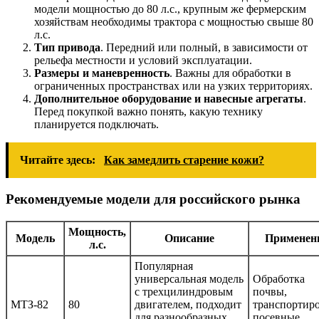
модели мощностью до 80 л.с., крупным же фермерским
хозяйствам необходимы трактора с мощностью свыше 80
л.с.
Тип привода
. Передний или полный, в зависимости от
рельефа местности и условий эксплуатации.
Размеры и маневренность
. Важны для обработки в
ограниченных пространствах или на узких территориях.
Дополнительное оборудование и навесные агрегаты
.
Перед покупкой важно понять, какую технику
планируется подключать.
Читайте здесь:
Как замедлить старение кожи?
Рекомендуемые модели для российского рынка
Мощность,
Модель
Описание
Применен
л.с.
Популярная
универсальная модель
Обработка
с трехцилиндровым
почвы,
МТЗ-82
80
двигателем, подходит
транспортиро
для разнообразных
посевные