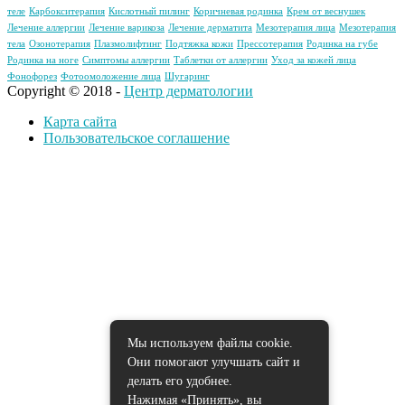
теле
Карбокситерапия
Кислотный пилинг
Коричневая родинка
Крем от веснушек
Лечение аллергии
Лечение варикоза
Лечение дерматита
Мезотерапия лица
Мезотерапия
тела
Озонотерапия
Плазмолифтинг
Подтяжка кожи
Прессотерапия
Родинка на губе
Родинка на ноге
Симптомы аллергии
Таблетки от аллергии
Уход за кожей лица
Фонофорез
Фотоомоложение лица
Шугаринг
Copyright © 2018 -
Центр дерматологии
Карта сайта
Пользовательское соглашение
Мы используем файлы cookie.
Они помогают улучшать сайт и
делать его удобнее.
Нажимая «Принять», вы