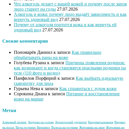
Что алкоголь делает с вашей кожей и почему после запоя
лицо стареет на годы
27.07.2026
Алкоголь и кожа: почему лицо выдаёт зависимость и как
вернуть здоровый вид
27.07.2026
Почему от алкоголя портится кожа и как вернуть ей
здоровый вид
27.07.2026
Свежие комментарии
Пономарёв Даниил
к записи
Как правильно
обрабатывать раны на коже
Голубева Рузана
к записи
Причины появления родинок:
как возникают и когда становятся опасными родинки на
теле (110 фото и видео)
Панфилов Порфирий
к записи
Как выбрать идеальную
сыворотку для лица
Гурьева Нева
к записи
Как справиться с зудом кожи
Сорокина Диана
к записи
Питание и восстановление
кожи на марше
Метки
Алмазный пилинг
Атерома на голове
Атопический дерматит
Биоревитализация
Варикоз
на ногах
Виды родинок
Витилиго
Волосы на родинке
Жировики на лице
Жировики на