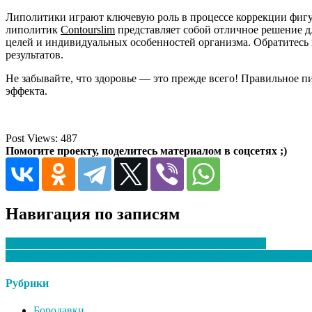
Липолитики играют ключевую роль в процессе коррекции фиг
липолитик
Contourslim
представляет собой отличное решение д
целей и индивидуальных особенностей организма. Обратитесь
результатов.
Не забывайте, что здоровье — это прежде всего! Правильное 
эффекта.
Post Views:
487
Помогите проекту, поделитесь материалом в соцсетях ;)
Навигация по записям
Клиника Сахибовых: здоровье и комфорт для каждого
Кофемашина в аренду для офиса: Удобство и экономия на работ
Рубрики
Бородавки