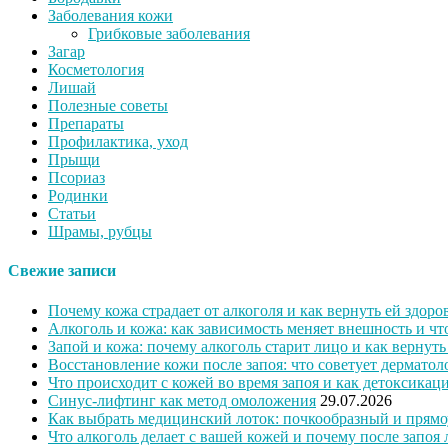
Заболевания кожи
Грибковые заболевания
Загар
Косметология
Лишай
Полезные советы
Препараты
Профилактика, уход
Прыщи
Псориаз
Родинки
Статьи
Шрамы, рубцы
Свежие записи
Почему кожа страдает от алкоголя и как вернуть ей здоро
Алкоголь и кожа: как зависимость меняет внешность и ч
Запой и кожа: почему алкоголь старит лицо и как вернут
Восстановление кожи после запоя: что советует дерматол
Что происходит с кожей во время запоя и как детоксикац
Синус-лифтинг как метод омоложения
29.07.2026
Как выбрать медицинский лоток: почкообразный и прямо
Что алкоголь делает с вашей кожей и почему после запоя 