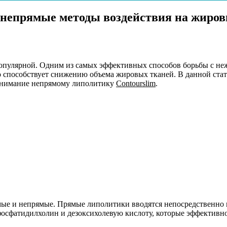
 непрямые методы воздействия на жиро
 популярной. Одним из самых эффективных способов борьбы с 
о способствует снижению объема жировых тканей. В данной ста
 внимание непрямому липолитику
Contourslim
.
мые и непрямые. Прямые липолитики вводятся непосредственно
 фосфатидилхолин и дезоксихолевую кислоту, которые эффектив