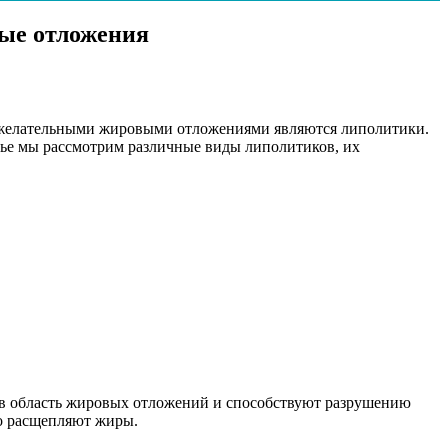
вые отложения
нежелательными жировыми отложениями являются липолитики.
тье мы рассмотрим различные виды липолитиков, их
 в область жировых отложений и способствуют разрушению
но расщепляют жиры.