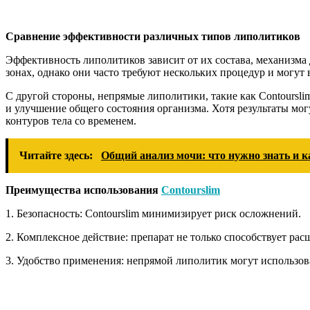
Сравнение эффективности различных типов липолитиков
Эффективность липолитиков зависит от их состава, механизма
зонах, однако они часто требуют нескольких процедур и могут
С другой стороны, непрямые липолитики, такие как Contoursl
и улучшение общего состояния организма. Хотя результаты мо
контуров тела со временем.
Читайте здесь:
Общий анализ мочи: что нужно знать и к
Преимущества использования
Contourslim
1. Безопасность: Contourslim минимизирует риск осложнений.
2. Комплексное действие: препарат не только способствует ра
3. Удобство применения: непрямой липолитик могут использов