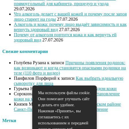
прямоугольный для кабинета, процедур и ухода
29.07.2026
Что алкоголь делает с вашей кожей и почему после запоя
лицо стареет на годы
27.07.2026
Алкоголь и кожа: почему лицо выдаёт зависимость и как
вернуть здоровый вид
27.07.2026
Почему от алкоголя портится кожа и как вернуть ей
здоровый вид
27.07.2026
Свежие комментарии
Голубева Рузана
к записи
Причины появления родинок:
как возникают и когда становятся опасными родинки на
теле (110 фото и видео)
Панфилов Порфирий
к записи
Как выбрать идеальную
сыворотку для лица
Гурьева Нева
к записи
Как справиться с зудом кожи
Мы используем файлы cookie.
Сорокина Диана
к записи
Питание и восстановление
кожи на марше
Они помогают улучшать сайт
Князев Милан
к записи
Массаж в Выборгском районе
и делать его удобнее.
Санкт-Петербурга: омоложение и расслабление
Нажимая «Принять», вы
соглашаетесь с их
Метки
использованием и передачей