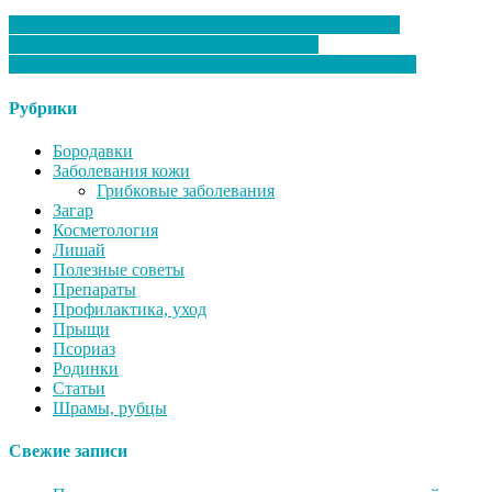
Загар и антивозрастные процедуры: как совместить
идеальный оттенок кожи с ее здоровьем?
Загар и психология: как загар влияет на самочувствие
Рубрики
Бородавки
Заболевания кожи
Грибковые заболевания
Загар
Косметология
Лишай
Полезные советы
Препараты
Профилактика, уход
Прыщи
Псориаз
Родинки
Статьи
Шрамы, рубцы
Свежие записи