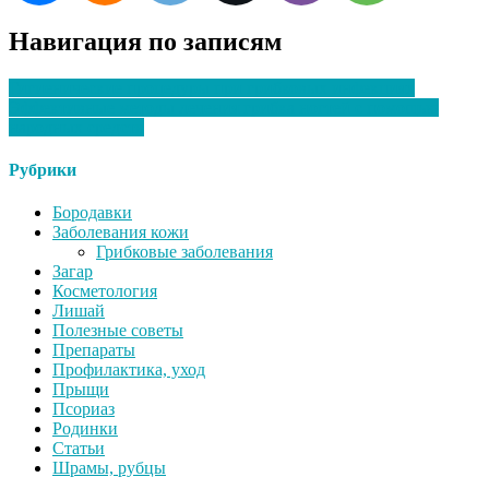
Навигация по записям
Гигиенические процедуры при грибковых инфекциях
Эффективные методы лечения грибка ногтей с помощью
народных средств
Рубрики
Бородавки
Заболевания кожи
Грибковые заболевания
Загар
Косметология
Лишай
Полезные советы
Препараты
Профилактика, уход
Прыщи
Псориаз
Родинки
Статьи
Шрамы, рубцы