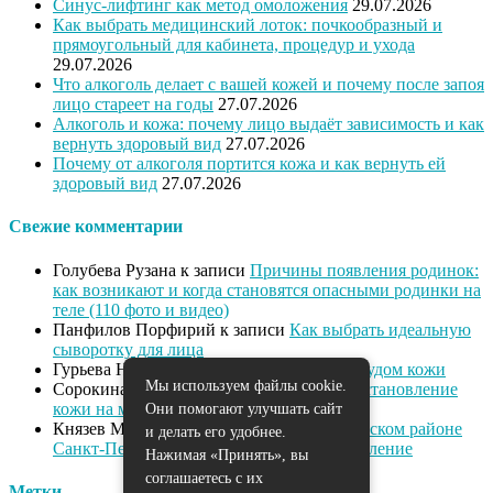
Синус-лифтинг как метод омоложения
29.07.2026
Как выбрать медицинский лоток: почкообразный и
прямоугольный для кабинета, процедур и ухода
29.07.2026
Что алкоголь делает с вашей кожей и почему после запоя
лицо стареет на годы
27.07.2026
Алкоголь и кожа: почему лицо выдаёт зависимость и как
вернуть здоровый вид
27.07.2026
Почему от алкоголя портится кожа и как вернуть ей
здоровый вид
27.07.2026
Свежие комментарии
Голубева Рузана
к записи
Причины появления родинок:
как возникают и когда становятся опасными родинки на
теле (110 фото и видео)
Панфилов Порфирий
к записи
Как выбрать идеальную
сыворотку для лица
Гурьева Нева
к записи
Как справиться с зудом кожи
Мы используем файлы cookie.
Сорокина Диана
к записи
Питание и восстановление
кожи на марше
Они помогают улучшать сайт
Князев Милан
к записи
Массаж в Выборгском районе
и делать его удобнее.
Санкт-Петербурга: омоложение и расслабление
Нажимая «Принять», вы
соглашаетесь с их
Метки