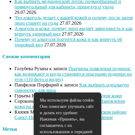
Как выбрать медицинский лоток: почкообразный и
прямоугольный для кабинета, процедур и ухода
29.07.2026
Что алкоголь делает с вашей кожей и почему после запоя
лицо стареет на годы
27.07.2026
Алкоголь и кожа: почему лицо выдаёт зависимость и как
вернуть здоровый вид
27.07.2026
Почему от алкоголя портится кожа и как вернуть ей
здоровый вид
27.07.2026
Свежие комментарии
Голубева Рузана
к записи
Причины появления родинок:
как возникают и когда становятся опасными родинки на
теле (110 фото и видео)
Панфилов Порфирий
к записи
Как выбрать идеальную
сыворотку для лица
Гурьева Нева
к записи
Как справиться с зудом кожи
Мы используем файлы cookie.
Сорокина Диана
к записи
Питание и восстановление
кожи на марше
Они помогают улучшать сайт
Князев Милан
к записи
Массаж в Выборгском районе
и делать его удобнее.
Санкт-Петербурга: омоложение и расслабление
Нажимая «Принять», вы
соглашаетесь с их
Метки
использованием и передачей