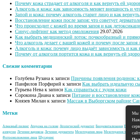
Почему кожа страдает от алкоголя и как вернуть ей здоро
Алкоголь и кожа: как зависимость меняет внешность и ч
Запой и кожа: почему алкоголь старит лицо и как вернут
Восстановление кожи после запоя: что советует дерматол
Что происходит с кожей во время запоя и как детоксикац
Синус-лифтинг как метод омоложения
29.07.2026
Как выбрать медицинский лоток: почкообразный и прямо
Что алкоголь делает с вашей кожей и почему после запоя 
Алкоголь и кожа: почему лицо выдаёт зависимость и как
Почему от алкоголя портится кожа и как вернуть ей здор
Свежие комментарии
Голубева Рузана
к записи
Причины появления родинок: ка
Панфилов Порфирий
к записи
Как выбрать идеальную сы
Гурьева Нева
к записи
Как справиться с зудом кожи
Сорокина Диана
к записи
Питание и восстановление кож
Князев Милан
к записи
Массаж в Выборгском районе Сан
Метки
Мы 
Наж
сер
Алмазный пилинг
Атерома на голове
Атопический дерматит
Биоревитализация
Варикоз н
аллергии
Лечение варикоза
Лечение дерматита
Мезотерапия лица
Мезотерапия тела
Озон
сайт
Фотоомоложение лица
Шугаринг
Пол