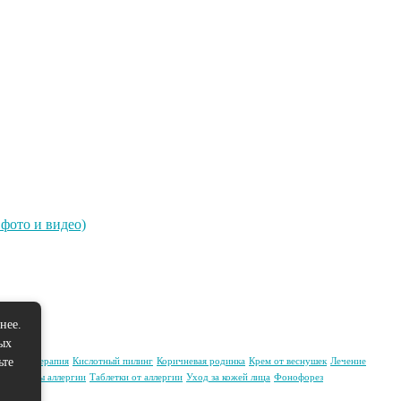
фото и видео)
нее.
ых
ьте
арбокситерапия
Кислотный пилинг
Коричневая родинка
Крем от веснушек
Лечение
Симптомы аллергии
Таблетки от аллергии
Уход за кожей лица
Фонофорез