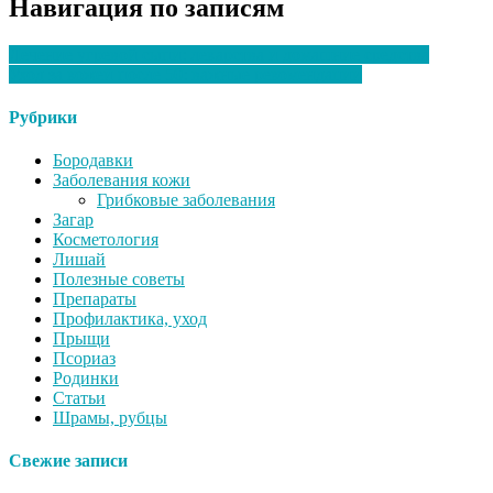
Навигация по записям
Лечение угревой сыпи: лекарства и домашние средства
Уход за кожей после 50: важные рекомендации
Рубрики
Бородавки
Заболевания кожи
Грибковые заболевания
Загар
Косметология
Лишай
Полезные советы
Препараты
Профилактика, уход
Прыщи
Псориаз
Родинки
Статьи
Шрамы, рубцы
Свежие записи