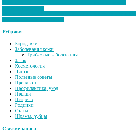
Дерматолог в Тюмени: как записаться на прием и сколько
стоит консультация
Обзор заболеваний опорно-двигательного аппарата: причины,
симптомы и методы лечения
Рубрики
Бородавки
Заболевания кожи
Грибковые заболевания
Загар
Косметология
Лишай
Полезные советы
Препараты
Профилактика, уход
Прыщи
Псориаз
Родинки
Статьи
Шрамы, рубцы
Свежие записи