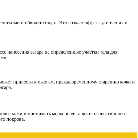
четкими и обводят силуэт. Это создает эффект утончения и
с нанесения загара на определенные участки тела для
ими.
 может привести к ожогам, преждевременному старению кожи и
агара.
оровье кожи и принимать меры по ее защите от негативного
го покрова.