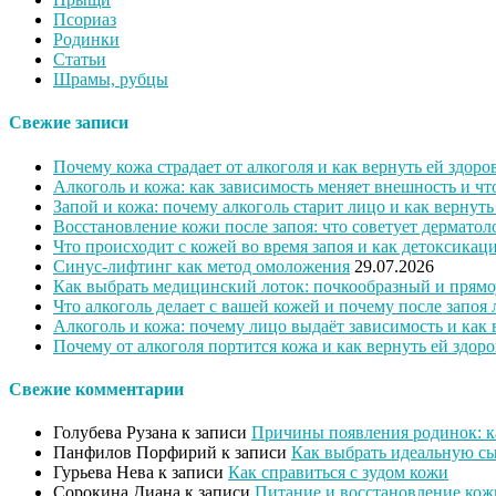
Псориаз
Родинки
Статьи
Шрамы, рубцы
Свежие записи
Почему кожа страдает от алкоголя и как вернуть ей здоро
Алкоголь и кожа: как зависимость меняет внешность и ч
Запой и кожа: почему алкоголь старит лицо и как вернут
Восстановление кожи после запоя: что советует дерматол
Что происходит с кожей во время запоя и как детоксикац
Синус-лифтинг как метод омоложения
29.07.2026
Как выбрать медицинский лоток: почкообразный и прямо
Что алкоголь делает с вашей кожей и почему после запоя 
Алкоголь и кожа: почему лицо выдаёт зависимость и как
Почему от алкоголя портится кожа и как вернуть ей здор
Свежие комментарии
Голубева Рузана
к записи
Причины появления родинок: ка
Панфилов Порфирий
к записи
Как выбрать идеальную сы
Гурьева Нева
к записи
Как справиться с зудом кожи
Сорокина Диана
к записи
Питание и восстановление кож