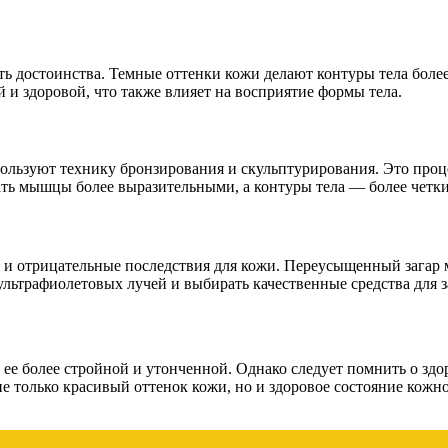
ь достоинства. Темные оттенки кожи делают контуры тела более 
й и здоровой, что также влияет на восприятие формы тела.
ьзуют технику бронзирования и скульптурирования. Это процес
ть мышцы более выразительными, а контуры тела — более четк
к и отрицательные последствия для кожи. Переусыщенный загар
ьтрафиолетовых лучей и выбирать качественные средства для з
я ее более стройной и утонченной. Однако следует помнить о зд
е только красивый оттенок кожи, но и здоровое состояние кожно