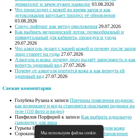
дерматолог и зачем нужен нарколог
03.08.2026
Что происходит с кожей во время запоя и как
детоксикация запускает процесс её обновления
03.08.2026
Синус-лифтинг как метод омоложения
29.07.2026
Как выбрать медицинский лоток: почкообразный и
прямоугольный для кабинета, процедур и ухода
29.07.2026
Что алкоголь делает с вашей кожей и почему после запоя
лицо стареет на годы
27.07.2026
Алкоголь и кожа: почему лицо выдаёт зависимость и как
вернуть здоровый вид
27.07.2026
Почему от алкоголя портится кожа и как вернуть ей
здоровый вид
27.07.2026
Свежие комментарии
Голубева Рузана
к записи
Причины появления родинок:
как возникают и когда становятся опасными родинки на
теле (110 фото и видео)
Панфилов Порфирий
к записи
Как выбрать идеальную
сыворотку для лица
Гурьева Нева
к записи
Как справиться с зудом кожи
Мы используем файлы cookie.
Сорокина Диана
к записи
Питание и восстановление