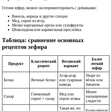
Готовя зефир, можно экспериментировать с добавками:
Ваниль, корица и другие специи
Мед, сироп из ягод
Мелко нарезанные орехи или сухофрукты
Шоколадная или карамельная прослойка
Таблица: сравнение основных
рецептов зефира
Более
Классический
Веганский
Продукт
легкий
рецепт
вариант
зефир
Агар-агар
Пюре из
Белки
Яичные белки
или гуаровая
яблок или
камедь
бананов
Менее
Глюкозный
Мед или
Сахар
насыщенные
сироп + сахар
сироп агавы
сладости
Такая же, но
Более мягкая