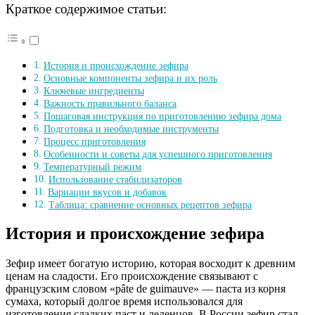
Краткое содержимое статьи:
История и происхождение зефира
Основные компоненты зефира и их роль
Ключевые ингредиенты
Важность правильного баланса
Пошаговая инструкция по приготовлению зефира дома
Подготовка и необходимые инструменты
Процесс приготовления
Особенности и советы для успешного приготовления
Температурный режим
Использование стабилизаторов
Вариации вкусов и добавок
Таблица: сравнение основных рецептов зефира
История и происхождение зефира
Зефир имеет богатую историю, которая восходит к древним
ценам на сладости. Его происхождение связывают с
французским словом «pâte de guimauve» — паста из корня
сумаха, который долгое время использовался для
изготовления сладких паст и леденцов. В России зефир стал