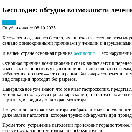
Бесплодие: обсудим возможности лечени
Статьи
Опубликовано: 08.10.2025
К сожалению, диагноз бесплодия широко известен во всем мир
связано с эндокринными причинами у женщин и нарушениями 
В нашей стране основная причина
бесплодия
— это нарушение 
Основная причина возникновения спаек заключается в перенес
и мешать полноценному функционированию половой системы, п
избавления от спаек — это операция. Благодаря современным 
вид операции проходит без разрезов.
Наверняка все уже знают, что означает гастроскопия, предста
методика используется при лапароскопии, при этом с помощью
картинку, выводимую на экран монитора.
Полученное на экране монитора изображение можно увеличить д
даже малые патологии, которые трудно обнаружить при прове
Кроме того, устранение патологий происходит гораздо точнее
относиться к данной методике пренебрежительно.