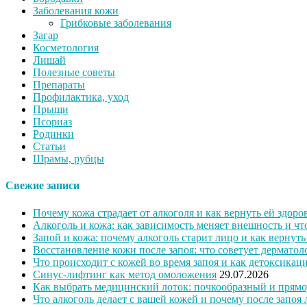
Заболевания кожи
Грибковые заболевания
Загар
Косметология
Лишай
Полезные советы
Препараты
Профилактика, уход
Прыщи
Псориаз
Родинки
Статьи
Шрамы, рубцы
Свежие записи
Почему кожа страдает от алкоголя и как вернуть ей здоро
Алкоголь и кожа: как зависимость меняет внешность и ч
Запой и кожа: почему алкоголь старит лицо и как вернут
Восстановление кожи после запоя: что советует дерматол
Что происходит с кожей во время запоя и как детоксикац
Синус-лифтинг как метод омоложения
29.07.2026
Как выбрать медицинский лоток: почкообразный и прямо
Что алкоголь делает с вашей кожей и почему после запоя 