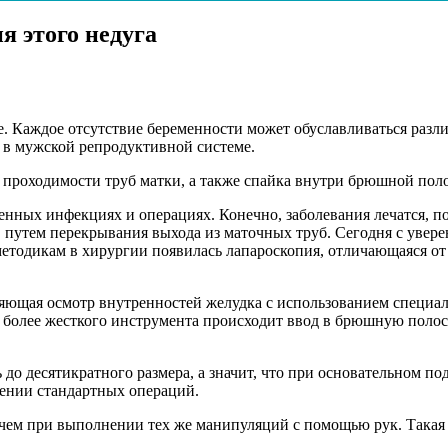
я этого недуга
е. Каждое отсутствие беременности может обуславливаться разл
в мужской репродуктивной системе.
проходимости труб матки, а также спайка внутри брюшной поло
енных инфекциях и операциях. Конечно, заболевания лечатся, п
утем перекрывания выхода из маточных труб. Сегодня с увере
методикам в хирургии появилась лапароскопия, отличающаяся о
вляющая осмотр внутренностей желудка с использованием специа
 более жесткого инструмента происходит ввод в брюшную полос
о десятикратного размера, а значит, что при основательном под
дении стандартных операций.
, чем при выполнении тех же манипуляций с помощью рук. Такая