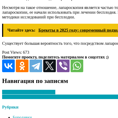
Несмотря на такое отношение, лапароскопия является частью 
лапароскопии, ее начали использовать при лечении бесплодия.
методики исследований при бесплодии.
Читайте здесь:
Брекеты в 2025 году: современный подхо
Существует большая вероятность того, что посредством лапар
Post Views:
673
Помогите проекту, поделитесь материалом в соцсетях ;)
Навигация по записям
УЗИ головного мозга у детей
ЧинПочин: надежный сервис по бытовому и компьютерному ре
Рубрики
Бородавки