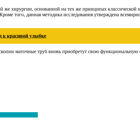
той же хирургии, основанной на тех же принципах классической
 Кроме того, данная методика исследования утверждена всемирн
д к красивой улыбке
оскопии маточные труб вновь приобретут свою функциональную 
монту в Барнауле