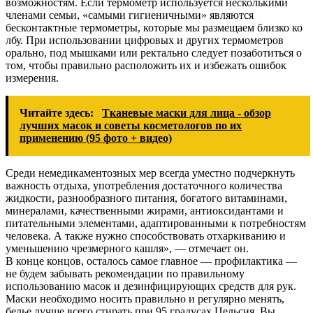
возможностям. Если термометр используется несколькими
членами семьи, «самыми гигиеничными» являются
бесконтактные термометры, которые мы размещаем близко ко
лбу. При использовании цифровых и других термометров
орально, под мышками или ректально следует позаботиться о
том, чтобы правильно расположить их и избежать ошибок
измерения.
Читайте здесь:
Тканевые маски для лица - обзор
лучших масок и советы косметологов по их
применению (95 фото + видео)
Среди немедикаментозных мер всегда уместно подчеркнуть
важность отдыха, употребления достаточного количества
жидкости, разнообразного питания, богатого витаминами,
минералами, качественными жирами, антиоксидантами и
питательными элементами, адаптированными к потребностям
человека. А также нужно способствовать отхаркиванию и
уменьшению чрезмерного кашля», — отмечает он.
В конце концов, осталось самое главное — профилактика —
не будем забывать рекомендации по правильному
использованию масок и дезинфицирующих средств для рук.
Маски необходимо носить правильно и регулярно менять,
белье лучше всего стирать при 95 градусах Цельсия. Вы