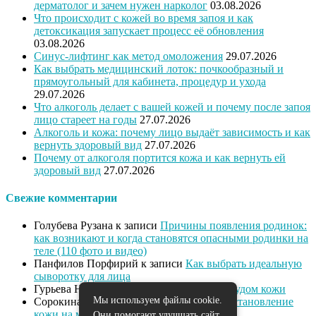
дерматолог и зачем нужен нарколог
03.08.2026
Что происходит с кожей во время запоя и как
детоксикация запускает процесс её обновления
03.08.2026
Синус-лифтинг как метод омоложения
29.07.2026
Как выбрать медицинский лоток: почкообразный и
прямоугольный для кабинета, процедур и ухода
29.07.2026
Что алкоголь делает с вашей кожей и почему после запоя
лицо стареет на годы
27.07.2026
Алкоголь и кожа: почему лицо выдаёт зависимость и как
вернуть здоровый вид
27.07.2026
Почему от алкоголя портится кожа и как вернуть ей
здоровый вид
27.07.2026
Свежие комментарии
Голубева Рузана
к записи
Причины появления родинок:
как возникают и когда становятся опасными родинки на
теле (110 фото и видео)
Панфилов Порфирий
к записи
Как выбрать идеальную
сыворотку для лица
Гурьева Нева
к записи
Как справиться с зудом кожи
Мы используем файлы cookie.
Сорокина Диана
к записи
Питание и восстановление
кожи на марше
Они помогают улучшать сайт