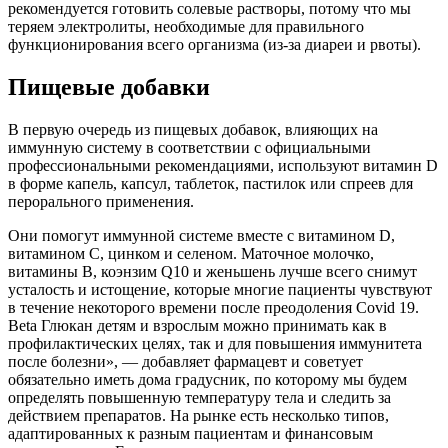
рекомендуется готовить солевые растворы, потому что мы
теряем электролиты, необходимые для правильного
функционирования всего организма (из-за диареи и рвоты).
Пищевые добавки
В первую очередь из пищевых добавок, влияющих на
иммунную систему в соответствии с официальными
профессиональными рекомендациями, используют витамин D
в форме капель, капсул, таблеток, пастилок или спреев для
перорального применения.
Они помогут иммунной системе вместе с витамином D,
витамином C, цинком и селеном. Маточное молочко,
витамины B, коэнзим Q10 и женьшень лучше всего снимут
усталость и истощение, которые многие пациенты чувствуют
в течение некоторого времени после преодоления Covid 19.
Beta Глюкан детям и взрослым можно принимать как в
профилактических целях, так и для повышения иммунитета
после болезни», — добавляет фармацевт и советует
обязательно иметь дома градусник, по которому мы будем
определять повышенную температуру тела и следить за
действием препаратов. На рынке есть несколько типов,
адаптированных к разным пациентам и финансовым