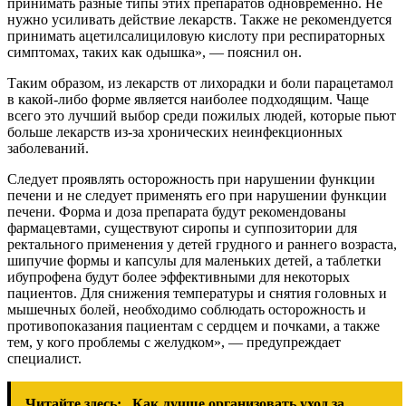
принимать разные типы этих препаратов одновременно. Не
нужно усиливать действие лекарств. Также не рекомендуется
принимать ацетилсалициловую кислоту при респираторных
симптомах, таких как одышка», — пояснил он.
Таким образом, из лекарств от лихорадки и боли парацетамол
в какой-либо форме является наиболее подходящим. Чаще
всего это лучший выбор среди пожилых людей, которые пьют
больше лекарств из-за хронических неинфекционных
заболеваний.
Следует проявлять осторожность при нарушении функции
печени и не следует применять его при нарушении функции
печени. Форма и доза препарата будут рекомендованы
фармацевтами, существуют сиропы и суппозитории для
ректального применения у детей грудного и раннего возраста,
шипучие формы и капсулы для маленьких детей, а таблетки
ибупрофена будут более эффективными для некоторых
пациентов. Для снижения температуры и снятия головных и
мышечных болей, необходимо соблюдать осторожность и
противопоказания пациентам с сердцем и почками, а также
тем, у кого проблемы с желудком», — предупреждает
специалист.
Читайте здесь:
Как лучше организовать уход за