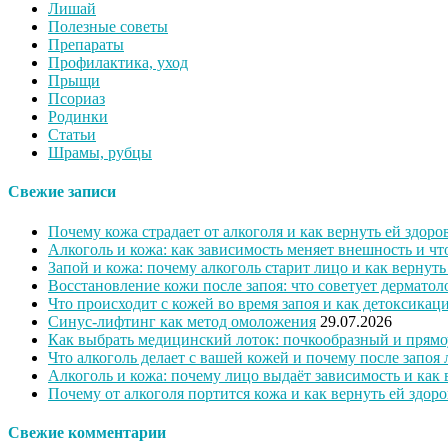
Лишай
Полезные советы
Препараты
Профилактика, уход
Прыщи
Псориаз
Родинки
Статьи
Шрамы, рубцы
Свежие записи
Почему кожа страдает от алкоголя и как вернуть ей здоро
Алкоголь и кожа: как зависимость меняет внешность и ч
Запой и кожа: почему алкоголь старит лицо и как вернут
Восстановление кожи после запоя: что советует дерматол
Что происходит с кожей во время запоя и как детоксикац
Синус-лифтинг как метод омоложения
29.07.2026
Как выбрать медицинский лоток: почкообразный и прямо
Что алкоголь делает с вашей кожей и почему после запоя 
Алкоголь и кожа: почему лицо выдаёт зависимость и как
Почему от алкоголя портится кожа и как вернуть ей здор
Свежие комментарии