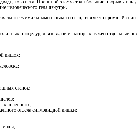
 двадцатого века. Причиной этому стали большие прорывы в нау
ие человеческого тела изнутри.
буквально семимильными шагами и сегодня имеет огромный спис
азличных процедур, для каждой из которых нужен отдельный эн
ой кишок;
человека;
ищных стенок;
аналов;
ных перепонок;
ального отдела сигмовидной кишки;
свищей;