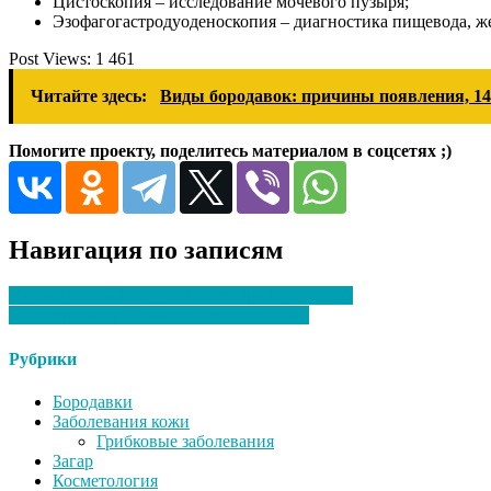
Цистоскопия – исследование мочевого пузыря;
Эзофагогастродуоденоскопия – диагностика пищевода, ж
Post Views:
1 461
Читайте здесь:
Виды бородавок: причины появления, 140
Помогите проекту, поделитесь материалом в соцсетях ;)
Навигация по записям
Частные клиники — в чем их преимущества?
Скользящие простыни — что это такое?
Рубрики
Бородавки
Заболевания кожи
Грибковые заболевания
Загар
Косметология