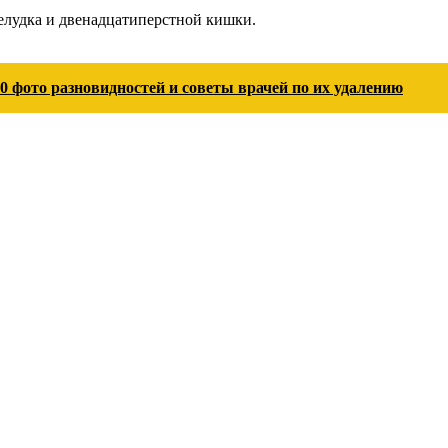
елудка и двенадцатиперстной кишки.
 фото разновидностей и советы врачей по их удалению