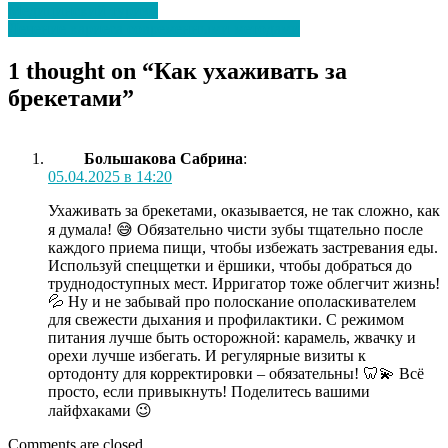
Медицинский туризм
Лечение кариеса современными методами
1 thought on “
Как ухаживать за
брекетами
”
Большакова Сабрина
:
05.04.2025 в 14:20
Ухаживать за брекетами, оказывается, не так сложно, как
я думала! 😅 Обязательно чисти зубы тщательно после
каждого приема пищи, чтобы избежать застревания еды.
Используй спецщетки и ёршики, чтобы добраться до
труднодоступных мест. Ирригатор тоже облегчит жизнь!
💦 Ну и не забывай про полоскание ополаскивателем
для свежести дыхания и профилактики. С режимом
питания лучше быть осторожной: карамель, жвачку и
орехи лучше избегать. И регулярные визиты к
ортодонту для корректировки – обязательны! 🦷💫 Всё
просто, если привыкнуть! Поделитесь вашими
лайфхаками 😉
Comments are closed.