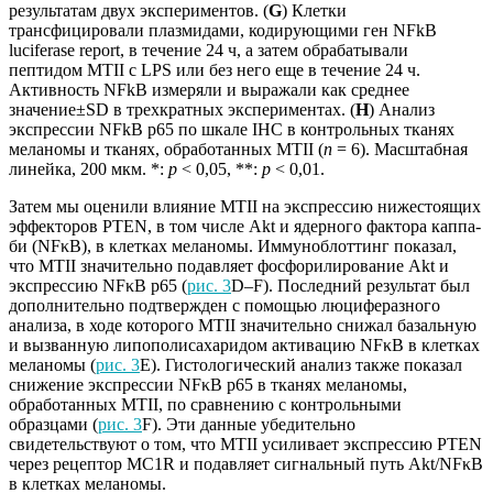
результатам двух экспериментов. (
G
) Клетки
трансфицировали плазмидами, кодирующими ген NFkB
luciferase report, в течение 24 ч, а затем обрабатывали
пептидом MTII с LPS или без него еще в течение 24 ч.
Активность NFkB измеряли и выражали как среднее
значение±SD в трехкратных экспериментах. (
H
) Анализ
экспрессии NFkB p65 по шкале IHC в контрольных тканях
меланомы и тканях, обработанных MTII (
n
= 6). Масштабная
линейка, 200 мкм. *:
p
< 0,05, **:
p
< 0,01.
Затем мы оценили влияние MTII на экспрессию нижестоящих
эффекторов PTEN, в том числе Akt и ядерного фактора каппа-
би (NFκB), в клетках меланомы. Иммуноблоттинг показал,
что MTII значительно подавляет фосфорилирование Akt и
экспрессию NFκB p65 (
рис. 3
D–F). Последний результат был
дополнительно подтвержден с помощью люциферазного
анализа, в ходе которого MTII значительно снижал базальную
и вызванную липополисахаридом активацию NFκB в клетках
меланомы (
рис. 3
E). Гистологический анализ также показал
снижение экспрессии NFκB p65 в тканях меланомы,
обработанных MTII, по сравнению с контрольными
образцами (
рис. 3
F). Эти данные убедительно
свидетельствуют о том, что MTII усиливает экспрессию PTEN
через рецептор MC1R и подавляет сигнальный путь Akt/NFκB
в клетках меланомы.