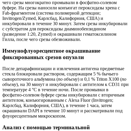
чего срезы многократно промывали в фосфатно-солевом
буфере. На срезы наносили конъюгат пероксидазы хрена с
Fab-фрагментом (система полимерной детекции;
Invitrogen/Zymed, Карлсбад, Калифорния, США) и
инкубировали в течение 30 минут. Затем срезы инкубировали
с субстратом для пероксидазы диаминобензидином
(разведение 1:20, Zymed) и окрашивали гематоксилином
Гилла, после чего срезы обезвоживали.
Иммунофлуоресцентное окрашивание
фиксированных срезов опухоли
После депарафинизации и извлечения антигена предметные
стекла блокировали раствором, содержащим 5 % бычьего
сывороточного альбумина (
по объему
) и 0,1 % Triton X100 (
по
объему
), на 30 минут и инкубировали с антителом к CD31 при
температуре 4 °C в течение ночи. После промывки в
фосфатно-солевом буфере срезы инкубировали с вторичным
антителом, конъюгированным с Alexa Fluor (Invitrogen;
Карлсбад, Калифорния, США), в течение 1 часа, затем
окрашивали DAPI в течение 10 минут и рассматривали под
флуоресцентным микроскопом.
Анализ с помощью терминальной