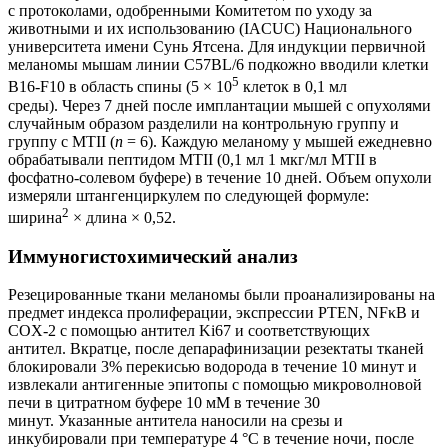
с протоколами, одобренными Комитетом по уходу за
животными и их использованию (IACUC) Национального
университета имени Сунь Ятсена. Для индукции первичной
меланомы мышам линии C57BL/6 подкожно вводили клетки
5
B16-F10 в область спины (5 × 10
клеток в 0,1 мл
среды). Через 7 дней после имплантации мышей с опухолями
случайным образом разделили на контрольную группу и
группу с MTII (
n
= 6). Каждую меланому у мышей ежедневно
обрабатывали пептидом MTII (0,1 мл 1 мкг/мл MTII в
фосфатно-солевом буфере) в течение 10 дней. Объем опухоли
измеряли штангенциркулем по следующей формуле:
2
ширина
× длина × 0,52.
Иммуногистохимический анализ
Резецированные ткани меланомы были проанализированы на
предмет индекса пролиферации, экспрессии PTEN, NFκB и
COX-2 с помощью антител Ki67 и соответствующих
антител. Вкратце, после депарафинизации резектаты тканей
блокировали 3% перекисью водорода в течение 10 минут и
извлекали антигенные эпитопы с помощью микроволновой
печи в цитратном буфере 10 мМ в течение 30
минут. Указанные антитела наносили на срезы и
инкубировали при температуре 4 °C в течение ночи, после