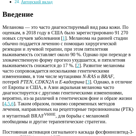
Авторский вклад
Введение
Меланома — это часто диагностируемый вид рака кожи. По
оценкам, в 2018 году в США было зарегистрировано 91 270
новых случаев заболевания [
1
]. Меланома на ранней стадии
обычно поддается лечению с помощью хирургической
резекции и лучевой терапии, при этом пятилетняя
выживаемость составляет около 90 %. Однако при переходе в
злокачественную форму прогноз ухудшается, и пятилетняя
выживаемость снижается до 17 %. [
2
]. Развитие меланомы
часто сопровождается несколькими генетическими
изменениями, в том числе мутациями
N-RAS
и
BRAF
,
потерей
PTEN
,
CDKN2A
и
E-кадгерина
[
3
]. Однако, в отличие
от Европы и США, в Азии акральная меланома часто
диагностируется с другими генетическими изменениями,
вероятно, из-за различий в генетическом фоне и образе жизни
[
4
,
5
,
6
]. Таким образом, помимо современных методов
лечения, направленных на рецепторные тирозинкиназы (РТК)
V600E
и мутантный BRAF
, для борьбы с меланомой
необходимы и другие терапевтические стратегии.
Постоянная активация сигнального каскада фосфоинозитид-3-