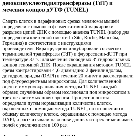
дезоксинуклеотидилтрансферазы (TdT) и
мечения концов дУТФ (TUNEL)
Смерть клеток в парафиновых срезах меланомы мышей
определяли с помощью ферментативной маркировки
разрывов цепей ДНК с помощью анализа TUNEL (набор для
определения клеточной смерти In Situ; Roche, Мангейм,
Германия) в соответствии с инструкциями
производителя. Вкратце, срезы инкубировали со смесью
терминальной трансферазы (TdT) и флуоресцеин-dUTP при
температуре 37 °C для мечения свободных 3′-гидроксильных
концов геномной ДНК. После окрашивания методом TUNEL
срезы контрастировали 4′,6-диамидино-2-фенилиндолом,
дигидрохлоридом (DAPI) в течение 20 минут и рассматривали
под флуоресцентным микроскопом. Для количественной
оценки иммуноокрашивания методом TUNEL каждый
образец случайным образом исследовали под микроскопом в
трех независимых полях зрения. Процент апоптоза
определяли путем нормализации количества клеток,
окрашенных с помощью метода TUNEL, по отношению к
общему количеству клеток, окрашенных с помощью метода
DAPI, и рассчитывали на основе данных из трех независимых
полей с увеличением в 100 раз.