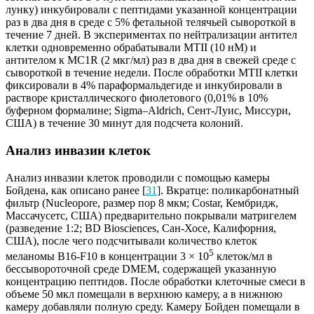
лунку) инкубировали с пептидами указанной концентрации
раз в два дня в среде с 5% фетальной телячьей сывороткой в
течение 7 дней. В экспериментах по нейтрализации антител
клетки одновременно обрабатывали MTII (10 нМ) и
антителом к MC1R (2 мкг/мл) раз в два дня в свежей среде с
сывороткой в течение недели. После обработки MTII клетки
фиксировали в 4% параформальдегиде и инкубировали в
растворе кристаллического фиолетового (0,01% в 10%
буферном формалине; Sigma–Aldrich, Сент-Луис, Миссури,
США) в течение 30 минут для подсчета колоний.
Анализ инвазии клеток
Анализ инвазии клеток проводили с помощью камеры
Бойдена, как описано ранее [
31
]. Вкратце: поликарбонатный
фильтр (Nucleopore, размер пор 8 мкм; Costar, Кембридж,
Массачусетс, США) предварительно покрывали матригелем
(разведение 1:2; BD Biosciences, Сан-Хосе, Калифорния,
США), после чего подсчитывали количество клеток
5
меланомы B16-F10 в концентрации 3 × 10
клеток/мл в
бессывороточной среде DMEM, содержащей указанную
концентрацию пептидов. После обработки клеточные смеси в
объеме 50 мкл помещали в верхнюю камеру, а в нижнюю
камеру добавляли полную среду. Камеру Бойден помещали в