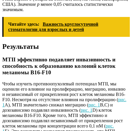
США). Значение
p
менее 0,05 считалось статистически
значимым.
Читайте здесь:
Важность круглосуточной
стоматологии для взрослых и детей
Результаты
MTII эффективно подавляет инвазивность и
способность к образованию колоний клеток
меланомы B16-F10
Чтобы изучить противоопухолевый потенциал MTII, мы
оценили его влияние на пролиферацию, миграцию, инвазию
и независимый от прикрепления рост клеток меланомы B16-
F10. Несмотря на отсутствие влияния на пролиферацию (
рис.
1
A), MTII значительно снижал миграцию (
рис. 1
B,C) и
дозозависимо подавлял инвазивность (
рис. 1
D) клеток
меланомы B16-F10. Кроме того, MTII эффективно и
дозозависимо подавлял независимый от прикрепления рост
клеток меланомы при концентрации всего 0,1 нМ (
рис.