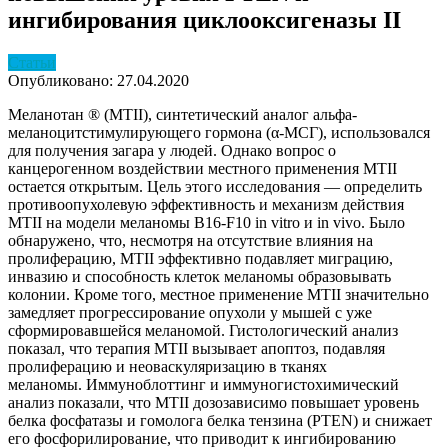
ингибирования циклооксигеназы II
Статьи
Опубликовано: 27.04.2020
Меланотан ® (MTII), синтетический аналог альфа-
меланоцитстимулирующего гормона (α-МСГ), использовался
для получения загара у людей. Однако вопрос о
канцерогенном воздействии местного применения MTII
остается открытым. Цель этого исследования — определить
противоопухолевую эффективность и механизм действия
MTII на модели меланомы B16-F10 in vitro и in vivo. Было
обнаружено, что, несмотря на отсутствие влияния на
пролиферацию, MTII эффективно подавляет миграцию,
инвазию и способность клеток меланомы образовывать
колонии. Кроме того, местное применение MTII значительно
замедляет прогрессирование опухоли у мышей с уже
сформировавшейся меланомой. Гистологический анализ
показал, что терапия MTII вызывает апоптоз, подавляя
пролиферацию и неоваскуляризацию в тканях
меланомы. Иммуноблоттинг и иммуногистохимический
анализ показали, что MTII дозозависимо повышает уровень
белка фосфатазы и гомолога белка тензина (PTEN) и снижает
его фосфорилирование, что приводит к ингибированию