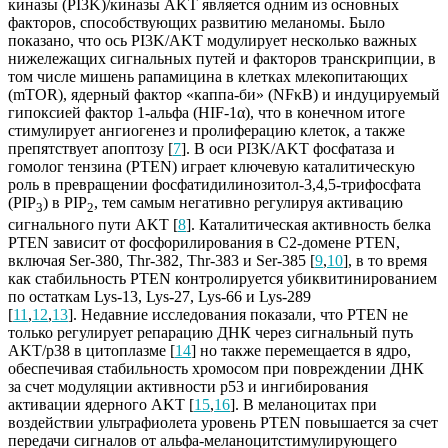
киназы (PI3K)/киназы AKT является одним из основных
факторов, способствующих развитию меланомы. Было
показано, что ось PI3K/AKT модулирует несколько важных
нижележащих сигнальных путей и факторов транскрипции, в
том числе мишень рапамицина в клетках млекопитающих
(mTOR), ядерный фактор «каппа-би» (NFκB) и индуцируемый
гипоксией фактор 1-альфа (HIF-1α), что в конечном итоге
стимулирует ангиогенез и пролиферацию клеток, а также
препятствует апоптозу [
7
]. В оси PI3K/AKT фосфатаза и
гомолог тензина (PTEN) играет ключевую каталитическую
роль в превращении фосфатидилинозитол-3,4,5-трифосфата
(PIP
) в PIP
, тем самым негативно регулируя активацию
3
2
сигнального пути AKT [
8
]. Каталитическая активность белка
PTEN зависит от фосфорилирования в C2-домене PTEN,
включая Ser-380, Thr-382, Thr-383 и Ser-385 [
9
,
10
], в то время
как стабильность PTEN контролируется убиквитинированием
по остаткам Lys-13, Lys-27, Lys-66 и Lys-289
[
11
,
12
,
13
]. Недавние исследования показали, что PTEN не
только регулирует репарацию ДНК через сигнальный путь
AKT/p38 в цитоплазме [
14
] но также перемещается в ядро,
обеспечивая стабильность хромосом при повреждении ДНК
за счет модуляции активности p53 и ингибирования
активации ядерного AKT [
15
,
16
]. В меланоцитах при
воздействии ультрафиолета уровень PTEN повышается за счет
передачи сигналов от альфа-меланоцитстимулирующего