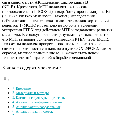
сигнального пути AKT/ядерный фактор каппа B
(NFκB). Кроме того, MTII подавляет экспрессию
циклооксигеназы II (COX-2) и выработку простагландина E2
(PGE2) в клетках меланомы. Наконец, исследования
нейтрализации антител показывают, что меланокортиновый
рецептор 1 (MC1R) играет ключевую роль в усилении
экспрессии PTEN под действием MTII и подавлении развития
меланомы. В совокупности эти результаты указывают на то,
что MTII вызывает усиление экспрессии PTEN через MC1R,
тем самым подавляя прогрессирование меланомы за счет
снижения активности сигнального пути COX-2/PGE2. Таким
образом, местное применение MTII может стать новой
терапевтической стратегией в борьбе с меланомой.
Краткое содержимое статьи:
Введение
Материалы и методы
Клеточные культуры и реагенты
Анализ пролиферации клеток
Анализ колониеобразования
Анализ инвазии клеток