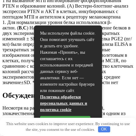
1 на вызванное MTII ингибирование фосфорилирования
PTEN и образование колоний. (A) Вестерн-блоттинг-анализ
экспрессии PTEN и AKT в клетках, инкубированных с
пептидом MTII и антителом к рецептору меланокортина
1. Для нормализации уровня белка использовался β-
актин. (
B
,
C
) На гистограмме показано соотношение белков в
двух экспериментах. Данные выражены в виде кратных
Мы используем файлы cookie.
изменений ± SD. (
D
) Уровни секретируемого белка PGE2 (пг/
Они помогают улучшать сайт
мл) были определены с помощью набора для анализа ELISA в
и делать его удобнее.
трехкратных экспериментах. (
E
) Репрезентативные
Нажимая «Принять», вы
изображения окрашивания кристаллическим фиолетовым в
соглашаетесь с их
клетках, получавших антитела к пептиду MTII и MC1R, по
использованием и передачей
сравнению с контрольной группой. (
F
) Количество клеточных
колоний рассчитывали по результатам различных
данных сервису веб-
экспериментов с трипликацией и выражали как среднее
аналитики. Если нет —
значение±SD. *:
p
<0,05, **:
p
<0,01; ns, значимости нет
измените настройки браузера
или покиньте сайт.
Обсуждение
Политика обработки
персональных данных и
Несмотря на развитие медицинских технологий,
политика cookie
злокачественная меланома по-прежнему остается одним из
самых трудноизлечимых видов рака. Настоящее исследование
Принять
This website uses cookies to improve user experience. By continuing to use
впервые доказывает, что местное применение средства для
the site, you consent to the use of cookies.
OK
загара MTII подавляет, а не стимулирует развитие уже
сформировавшейся меланомы в доклинической