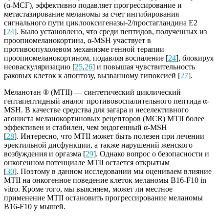
(α-МСГ), эффективно подавляет прогрессирование и
метастазирование меланомы за счет ингибирования
сигнального пути циклооксигеназы-2/простагландина Е2
[
24
]. Было установлено, что среди пептидов, полученных из
проопиомеланокортина, α-MSH участвует в
противоопухолевом механизме генной терапии
проопиомеланокортином, подавляя воспаление [
24
], блокируя
неоваскуляризацию [
25
,
26
] и повышая чувствительность
раковых клеток к апоптозу, вызванному гипоксией [
27
].
Меланотан ® (MTII) — синтетический циклический
гептапептидный аналог противовоспалительного пептида α-
MSH. В качестве средства для загара и неселективного
агониста меланокортиновых рецепторов (MCR) MTII более
эффективен и стабилен, чем эндогенный α-MSH
[
28
]. Интересно, что MTII может быть полезен при лечении
эректильной дисфункции, а также нарушений женского
возбуждения и оргазма [
29
]. Однако вопрос о безопасности и
онкогенном потенциале MTII остается открытым
[
30
]. Поэтому в данном исследовании мы оцениваем влияние
MTII на онкогенное поведение клеток меланомы B16-F10 in
vitro. Кроме того, мы выясняем, может ли местное
применение MTII остановить прогрессирование меланомы
B16-F10 у мышей.