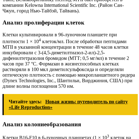
компании Kelowna International Scientific Inc. (Район Сан-
Чжун, город Нью-Тайбэй, Тайвань).
Анализ пролиферации клеток
Клетки культивировали в 96-луночном планшете при
4
плотности 1 × 10
клеток/мл. После обработки пептидами
MTII в указанной концентрации в течение 48 часов клетки
инкубировали с 3-(4,5-диметилтиазол-2-ил)-2,5-
дифенилтетразолия бромидом (МТТ; 0,5 мг/мл) в течение 2
часов при 37 °C. Формазан в жизнеспособных клетках
растворяли в 100 мкл диметилсульфоксида и определяли
оптическую плотность с помощью микропланшетного ридера
(Dynex Technologies, Inc., Шантильи, Вирджиния, США) при
длине волны поглощения 570 нм.
Читайте здесь:
Новая жизнь: путеводитель по сайту
«Life Reproduction»
Анализ колониеобразования
3
Клетки B16-F10 в 6-луночных планшетах (1 × 10
клеток на