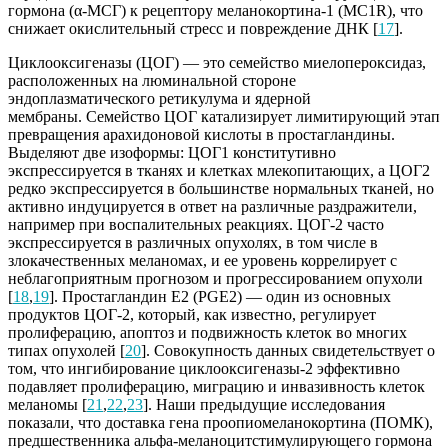
гормона (α-МСГ) к рецептору меланокортина-1 (MC1R), что
снижает окислительный стресс и повреждение ДНК [
17
].
Циклооксигеназы (ЦОГ) — это семейство миелопероксидаз,
расположенных на люминальной стороне
эндоплазматического ретикулума и ядерной
мембраны. Семейство ЦОГ катализирует лимитирующий этап
превращения арахидоновой кислоты в простагландины.
Выделяют две изоформы: ЦОГ1 конститутивно
экспрессируется в тканях и клетках млекопитающих, а ЦОГ2
редко экспрессируется в большинстве нормальных тканей, но
активно индуцируется в ответ на различные раздражители,
например при воспалительных реакциях. ЦОГ-2 часто
экспрессируется в различных опухолях, в том числе в
злокачественных меланомах, и ее уровень коррелирует с
неблагоприятным прогнозом и прогрессированием опухоли
[
18
,
19
]. Простагландин E2 (PGE2) — один из основных
продуктов ЦОГ-2, который, как известно, регулирует
пролиферацию, апоптоз и подвижность клеток во многих
типах опухолей [
20
]. Совокупность данных свидетельствует о
том, что ингибирование циклооксигеназы-2 эффективно
подавляет пролиферацию, миграцию и инвазивность клеток
меланомы [
21
,
22
,
23
]. Наши предыдущие исследования
показали, что доставка гена проопиомеланокортина (ПОМК),
предшественника альфа-меланоцитстимулирующего гормона