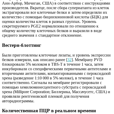
Анн-Арбор, Мичиган, США) в соответствии с инструкциями
производителя. Вкратце, после сбора супернатанта из клеток
экстрагировали все клеточные белки и затем определяли их
количество с помощью бицинхониновой кислоты (БЦК) для
оценки количества клеток в разных группах. Уровень
секретируемого PGE2 нормализовали по отношению к
общему количеству клеточных белков и выразили в виде
среднего значения ± стандартное отклонение.
Вестерн-блоттинг
Были приготовлены клеточные лизаты, и уровень экспрессии
белков измеряли, как описано ранее [
32
]. Мембрану PVD
блокировали 5% молоком в TBS-T в течение 1 часа, затем
инкубировали со специфическими первичными антителами и
вторичными антителами, конъюгированными с пероксидазой
хрена (разведение 1:10 000 в 5% молоке), в течение 1 часа
соответственно. Сигналы на мембране регистрировали с
помощью хемилюминесцентного субстрата с пероксидазой
хрена (Millipore Corporation; Биллерика, Массачусетс, США) и
проявляли рентгеновской пленкой для получения
авторадиограммы.
Количественная ПЦР в реальном времени