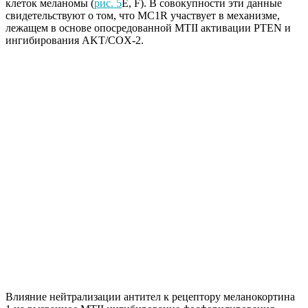
клеток меланомы (
рис. 5
E, F). В совокупности эти данные
свидетельствуют о том, что MC1R участвует в механизме,
лежащем в основе опосредованной MTII активации PTEN и
ингибирования AKT/COX-2.
Влияние нейтрализации антител к рецептору меланокортина