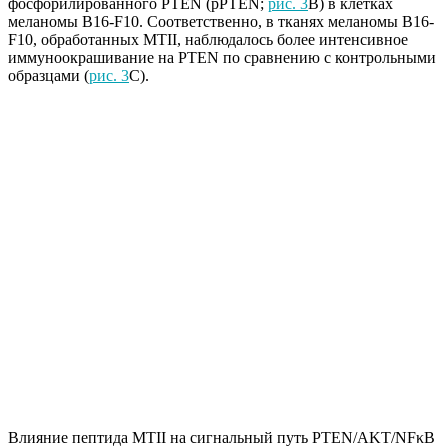
фосфорилированного PTEN (pPTEN;
рис. 3
B) в клетках
меланомы B16-F10. Соответственно, в тканях меланомы B16-
F10, обработанных MTII, наблюдалось более интенсивное
иммуноокрашивание на PTEN по сравнению с контрольными
образцами (
рис. 3
C).
Влияние пептида MTII на сигнальный путь PTEN/AKT/NFκB