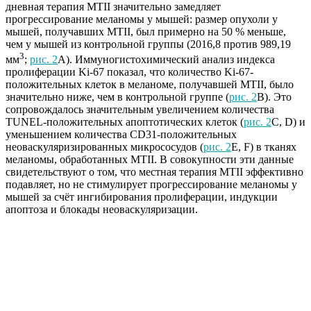
дневная терапия MTII значительно замедляет
прогрессирование меланомы у мышей: размер опухоли у
мышей, получавших MTII, был примерно на 50 % меньше,
чем у мышей из контрольной группы (2016,8 против 989,19
3
мм
;
рис. 2
A). Иммуногистохимический анализ индекса
пролиферации Ki-67 показал, что количество Ki-67-
положительных клеток в меланоме, получавшей MTII, было
значительно ниже, чем в контрольной группе (
рис. 2
B). Это
сопровождалось значительным увеличением количества
TUNEL-положительных апоптотических клеток (
рис. 2
C, D) и
уменьшением количества CD31-положительных
неоваскуляризированных микрососудов (
рис. 2
E, F) в тканях
меланомы, обработанных MTII. В совокупности эти данные
свидетельствуют о том, что местная терапия MTII эффективно
подавляет, но не стимулирует прогрессирование меланомы у
мышей за счёт ингибирования пролиферации, индукции
апоптоза и блокады неоваскуляризации.