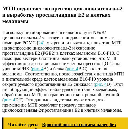
MTII подавляет экспрессию циклооксигеназы-2
и выработку простагландина E2 в клетках
меланомы
Поскольку ингибирование сигнального пути NFκB/
циклооксигеназы-2 участвует в подавлении меланомы с
помощью POMC [
24
], мы решили выяснить, влияет ли MTII
на экспрессию циклооксигеназы-2 и секрецию
простагландина E2 (PGE2) в клетках меланомы B16-F10. С
помощью вестерн-блоттинга было установлено, что MTII
эффективно и дозозависимо снижает экспрессию ЦОГ-2 на
уровне мРНК (
рис. 4
A) и белка (
рис. 4
B,C) в клетках
меланомы. Соответственно, после воздействия пептида MTII
в питательной среде клеток меланомы B16-F10 уровень
секретируемого простагландина Е2 снижался (
рис. 4
D). Этот
ингибирующий эффект наблюдался и в тканях меланомы,
обработанных MTII, по сравнению с контрольной группой
(
рис. 4
E,F). Эти данные свидетельствуют о том, что
применение MTII ослабляет передачу сигналов
циклооксигеназы-2/простагландина E2 в клетках меланомы.
Читайте здесь:
Вросший ноготь: спасаем палец без