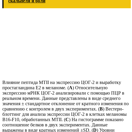
скальпеля и боли
Влияние пептида MTII на экспрессию ЦОГ-2 и выработку
простагландина Е2 в меланоме. (
A
) Относительную
экспрессию мРНК ЦОГ-2 анализировали с помощью ПЦР в
реальном времени. Данные представлены в виде среднего
значения ± стандартное отклонение от кратного изменения по
сравнению с контролем в двух экспериментах. (
B
) Вестерн-
блоттинг для анализа экспрессии ЦОГ-2 в клетках меланомы
B16-F10, обработанных MTII. (
C
) На гистограмме показано
соотношение белков в двух экспериментах. Данные
выражены в виде кратных изменений ±SD. (
D
) Уровни