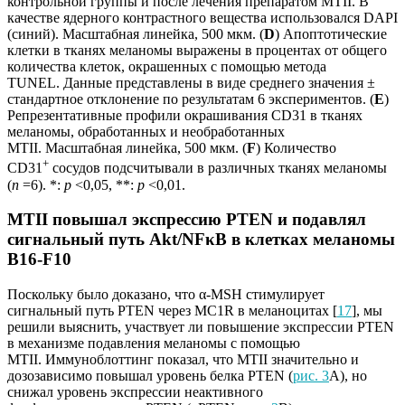
контрольной группы и после лечения препаратом MTII. В
качестве ядерного контрастного вещества использовался DAPI
(синий). Масштабная линейка, 500 мкм. (
D
) Апоптотические
клетки в тканях меланомы выражены в процентах от общего
количества клеток, окрашенных с помощью метода
TUNEL. Данные представлены в виде среднего значения ±
стандартное отклонение по результатам 6 экспериментов. (
E
)
Репрезентативные профили окрашивания CD31 в тканях
меланомы, обработанных и необработанных
MTII. Масштабная линейка, 500 мкм. (
F
) Количество
+
CD31
сосудов подсчитывали в различных тканях меланомы
(
n
=6). *:
p
<0,05, **:
p
<0,01.
MTII повышал экспрессию PTEN и подавлял
сигнальный путь Akt/NFκB в клетках меланомы
B16-F10
Поскольку было доказано, что α-MSH стимулирует
сигнальный путь PTEN через MC1R в меланоцитах [
17
], мы
решили выяснить, участвует ли повышение экспрессии PTEN
в механизме подавления меланомы с помощью
MTII. Иммуноблоттинг показал, что MTII значительно и
дозозависимо повышал уровень белка PTEN (
рис. 3
A), но
снижал уровень экспрессии неактивного