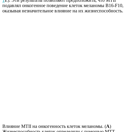
1
E). Эти результаты позволяют предположить, что MTII
подавлял онкогенное поведение клеток меланомы B16-F10,
оказывая незначительное влияние на их жизнеспособность.
Влияние MTII на онкогенность клеток меланомы. (
A
)
Жизнеспособность клеток определяли с помощью МТТ-