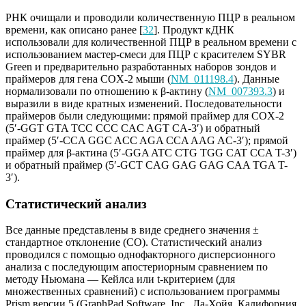
РНК очищали и проводили количественную ПЦР в реальном
времени, как описано ранее [
32
]. Продукт кДНК
использовали для количественной ПЦР в реальном времени с
использованием мастер-смеси для ПЦР с красителем SYBR
Green и предварительно разработанных наборов зондов и
праймеров для гена COX-2 мыши (
NM_011198.4
). Данные
нормализовали по отношению к β-актину (
NM_007393.3
) и
выразили в виде кратных изменений. Последовательности
праймеров были следующими: прямой праймер для COX-2
(5′-GGT GTA TCC CCC CAC AGT CA-3′) и обратный
праймер (5′-CCA GGC ACC AGA CCA AAG AC-3′); прямой
праймер для β-актина (5′-GGA ATC CTG TGG CAT CCA T-3′)
и обратный праймер (5′-GCT CAG GAG GAG CAA TGA T-
3′).
Статистический анализ
Все данные представлены в виде среднего значения ±
стандартное отклонение (СО). Статистический анализ
проводился с помощью однофакторного дисперсионного
анализа с последующим апостериорным сравнением по
методу Ньюмана — Кейлса или t-критерием (для
множественных сравнений) с использованием программы
Prism версии 5 (GraphPad Software, Inc., Ла-Хойя, Калифорния,