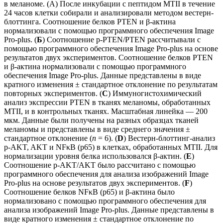
в меланоме. (А) После инкубации с пептидом MTII в течение
24 часов клетки собирали и анализировали методом вестерн-
блоттинга. Соотношение белков PTEN и β-актина
нормализовали с помощью программного обеспечения Image
Pro-plus. (
Б
) Соотношение p-PTEN/PTEN рассчитывали с
помощью программного обеспечения Image Pro-plus на основе
результатов двух экспериментов. Соотношение белков PTEN
и β-актина нормализовали с помощью программного
обеспечения Image Pro-plus. Данные представлены в виде
кратного изменения ± стандартное отклонение по результатам
повторных экспериментов. (
C
) Иммуногистохимический
анализ экспрессии PTEN в тканях меланомы, обработанных
MTII, и в контрольных тканях. Масштабная линейка — 200
мкм. Данные были получены на разных образцах тканей
меланомы и представлены в виде среднего значения ±
стандартное отклонение (
n
= 6). (
D
) Вестерн-блоттинг-анализ
p-AKT, AKT и NFκB (p65) в клетках, обработанных MTII. Для
нормализации уровня белка использовался β-актин. (
E
)
Соотношение p-AKT/AKT было рассчитано с помощью
программного обеспечения для анализа изображений Image
Pro-plus на основе результатов двух экспериментов. (
F
)
Соотношение белков NFκB (p65) и β-актина было
нормализовано с помощью программного обеспечения для
анализа изображений Image Pro-plus. Данные представлены в
виде кратного изменения ± стандартное отклонение по