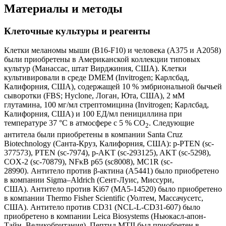
Материалы и методы
Клеточные культуры и реагенты
Клетки меланомы мыши (B16-F10) и человека (A375 и A2058)
были приобретены в Американской коллекции типовых
культур (Манассас, штат Вирджиния, США). Клетки
культивировали в среде DMEM (Invitrogen; Карлсбад,
Калифорния, США), содержащей 10 % эмбриональной бычьей
сыворотки (FBS; Hyclone, Логан, Юта, США), 2 мМ
глутамина, 100 мг/мл стрептомицина (Invitrogen; Карлсбад,
Калифорния, США) и 100 ЕД/мл пенициллина при
температуре 37 °C в атмосфере с 5 % CO
. Следующие
2
антитела были приобретены в компании Santa Cruz
Biotechnology (Санта-Круз, Калифорния, США): p-PTEN (sc-
377573), PTEN (sc-7974), p-AKT (sc-293125), AKT (sc-5298),
COX-2 (sc-70879), NFκB p65 (sc8008), MC1R (sc-
28990). Антитело против β-актина (A5441) было приобретено
в компании Sigma–Aldrich (Сент-Луис, Миссури,
США). Антитело против Ki67 (MA5-14520) было приобретено
в компании Thermo Fisher Scientific (Уолтем, Массачусетс,
США). Антитело против CD31 (NCL-L-CD31-607) было
приобретено в компании Leica Biosystems (Ньюкасл-апон-
Тайн, Великобритания). Пептид MTII был приобретен в