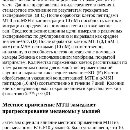
теста. Данные представлены в виде среднего значения ±
стандартное отклонение по результатам трехкратных
экспериментов. (
B
,
C
) После обработки клеток пептидами
MTII и α-MSH в концентрации 10 нМ способность клеток к
миграции определяли с помощью теста на заживление
ран. Среднее значение ширины щели измеряли в различных
экспериментах по дублированию и выражали как среднее
значение±SD. (
D
) После обработки клеток MTII (0,1 нМ–1
мкм) и α-MSH пептидами (10 нМ) соответственно,
инвазивную способность клеток определяли с помощью
камеры Бойдена с использованием мембраны, покрытой
матригелем. Количество пораженных клеток рассчитывали по
трем различным полям для каждой экспериментальной
группы и выражали как среднее значение±SD. (
E
) Клетки
обрабатывали указанной концентрацией MTII и α-MSH
пептидов (10 нМ) соответственно в течение 7 дней. Колонии
клеток визуализировали окрашиванием в кристаллический
фиолетовый. **:
p
<0,01.
Местное применение MTII замедляет
прогрессирование меланомы у мышей
Затем мы оценили влияние местного применения MTII на
рост меланомы B16-F10 у мышей. Было установлено, что 10-