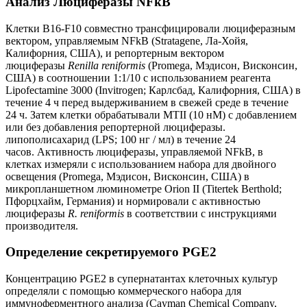
Анализ Люциферазы NFkB
Клетки B16-F10 совместно трансфицировали люциферазным
вектором, управляемым NFkB (Stratagene, Ла-Хойя,
Калифорния, США), и репортерным вектором
люциферазы
Renilla reniformis
(Promega, Мэдисон, Висконсин,
США) в соотношении 1:1/10 с использованием реагента
Lipofectamine 3000 (Invitrogen; Карлсбад, Калифорния, США) в
течение 4 ч перед выдерживанием в свежей среде в течение
24 ч. Затем клетки обрабатывали MTII (10 нМ) с добавлением
или без добавления репортерной люциферазы.
липополисахарид (LPS; 100 нг / мл) в течение 24
часов. Активность люциферазы, управляемой NFkB, в
клетках измеряли с использованием набора для двойного
освещения (Promega, Мэдисон, Висконсин, США) в
микропланшетном люминометре Orion II (Titertek Berthold;
Пфорцхайм, Германия) и нормировали с активностью
люциферазы
R. reniformis
в соответствии с инструкциями
производителя.
Определение секретируемого PGE2
Концентрацию PGE2 в супернатантах клеточных культур
определяли с помощью коммерческого набора для
иммуноферментного анализа (Cayman Chemical Company,