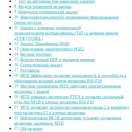
Тест на миграцию при нанесении царапин
Модель первичной меланомы
Иммуногистохимический анализ
Иммунофлуоресцентное окрашивание фиксированных
срезов опухоли
Анализ с помощью терминальной
дезоксинуклеотидилтрансферазы (TdT) и мечения концов
дУТФ (TUNEL)
Анализ Люциферазы NFkB
Определение секретируемого PGE2
Вестерн-блоттинг
Количественная ПЦР в реальном времени
Статистический анализ
Результаты
MTII эффективно подавляет инвазивность и способность к
образованию колоний клеток меланомы B16-F10
Местное применение MTII замедляет прогрессирование
меланомы у мышей
MTII повышал экспрессию PTEN и подавлял сигнальный
путь Akt/NFκB в клетках меланомы B16-F10
MTII подавляет экспрессию циклооксигеназы-2 и выработку
простагландина E2 в клетках меланомы
Нейтрализация MC1R антителами устраняет подавление
меланомы, вызванное MTII
Обсуждение