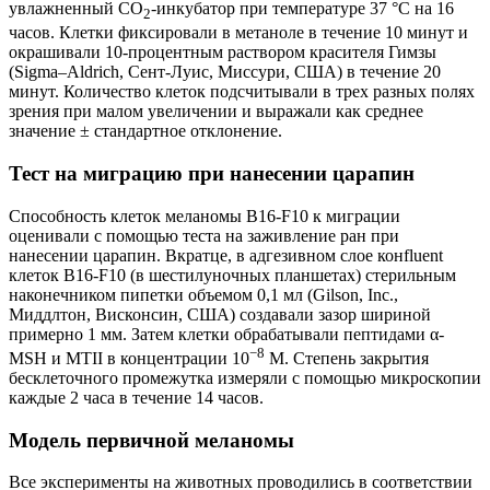
увлажненный CO
-инкубатор при температуре 37 °C на 16
2
часов. Клетки фиксировали в метаноле в течение 10 минут и
окрашивали 10-процентным раствором красителя Гимзы
(Sigma–Aldrich, Сент-Луис, Миссури, США) в течение 20
минут. Количество клеток подсчитывали в трех разных полях
зрения при малом увеличении и выражали как среднее
значение ± стандартное отклонение.
Тест на миграцию при нанесении царапин
Способность клеток меланомы B16-F10 к миграции
оценивали с помощью теста на заживление ран при
нанесении царапин. Вкратце, в адгезивном слое конfluent
клеток B16-F10 (в шестилуночных планшетах) стерильным
наконечником пипетки объемом 0,1 мл (Gilson, Inc.,
Миддлтон, Висконсин, США) создавали зазор шириной
примерно 1 мм. Затем клетки обрабатывали пептидами α-
−8
MSH и MTII в концентрации 10
М. Степень закрытия
бесклеточного промежутка измеряли с помощью микроскопии
каждые 2 часа в течение 14 часов.
Модель первичной меланомы
Все эксперименты на животных проводились в соответствии