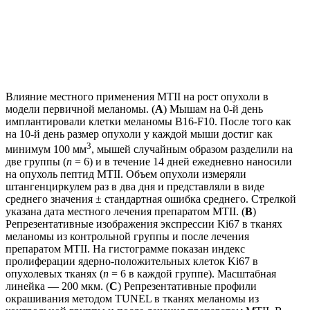
Влияние местного применения MTII на рост опухоли в
модели первичной меланомы. (
A
) Мышам на 0-й день
имплантировали клетки меланомы B16-F10. После того как
на 10-й день размер опухоли у каждой мыши достиг как
3
минимум 100 мм
, мышей случайным образом разделили на
две группы (
n
= 6) и в течение 14 дней ежедневно наносили
на опухоль пептид MTII. Объем опухоли измеряли
штангенциркулем раз в два дня и представляли в виде
среднего значения ± стандартная ошибка среднего. Стрелкой
указана дата местного лечения препаратом MTII. (
B
)
Репрезентативные изображения экспрессии Ki67 в тканях
меланомы из контрольной группы и после лечения
препаратом MTII. На гистограмме показан индекс
пролиферации ядерно-положительных клеток Ki67 в
опухолевых тканях (
n
= 6 в каждой группе). Масштабная
линейка — 200 мкм. (
C
) Репрезентативные профили
окрашивания методом TUNEL в тканях меланомы из