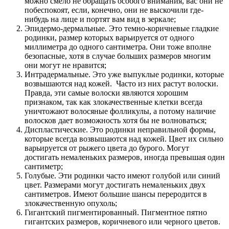
можно смело не обращать особого внимания, вас они не
побеспокоят, если, конечно, они не выскочили где-
нибудь на лице и портят вам вид в зеркале;
Эпидермо-дермальные. Это темно-коричневые гладкие
родинки, размер которых варьируется от одного
миллиметра до одного сантиметра. Они тоже вполне
безопасные, хотя в случае больших размеров многим
они могут не нравится;
Интрадермальные. Это уже выпуклые родинки, которые
возвышаются над кожей. Часто из них растут волоски.
Правда, эти самые волоски являются хорошим
признаком, так как злокачественные клетки всегда
уничтожают волосяные фолликулы, а потому наличие
волосков дает возможность хотя бы не волноваться;
Диспластические. Это родинки неправильной формы,
которые всегда возвышаются над кожей. Цвет их сильно
варьируется от рыжего цвета до бурого. Могут
достигать немаленьких размеров, иногда превышая один
сантиметр;
Голубые. Эти родинки часто имеют голубой или синий
цвет. Размерами могут достигать немаленьких двух
сантиметров. Имеют большие шансы переродится в
злокачественную опухоль;
Гигантский пигментированный. Пигментное пятно
гигантских размеров, коричневого или черного цветов.