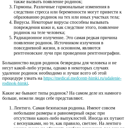
также вызвать появление родинок;
Гормоны. Различные гормональные изменения в
следствии стресса или беременности могут привести к
образованию родинок на тех или иных участках тела;
Вирусы. Некоторые вирусы способны вызывать
повреждения кожи и, как следствие этого, появление
родинок на теле человека;
Радиационное излучение. Это самая редкая причина
появление родинок. Источником излучения в
повседневной жизни, в основном, являются
рентгеновские лучи при проведении рентгенографии.
Большинство видов родинок безвредны для человека и не
несут какой-либо угрозы, однако в некоторых случаях
удаление родинок необходимо и лучше всего об этой
процедуре узнать на
https://medical.medcentr-himki.ru/udalenie-
rodinok-himki
.
Какие же бывают типы родинок? На самом деле их намного
больше, нежели люди себе представляют.
Лентиго. Самая безопасная родинка. Имеют совсем
небольшие размеры и равномерный окрас при
отсутствии каких-либо выпуклостей. Иногда их путают
с веснушками, но те, как правило, светлее. На лентиго