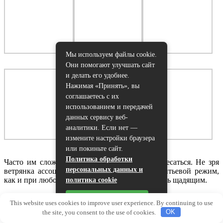
Мы используем файлы cookie.
Они помогают улучшать сайт
и делать его удобнее.
Нажимая «Принять», вы
соглашаетесь с их
использованием и передачей
данных сервису веб-
аналитики. Если нет —
измените настройки браузера
или покиньте сайт.
Политика обработки
Часто им сложно объяснить, почему нельзя чесаться. Не зря
персональных данных и
ветрянка ассоциируется с зеленкой. Важен питьевой режим,
как и при любой болезни. Питание должно быть щадящим.
политика cookie
Принять
This website uses cookies to improve user experience. By continuing to use
the site, you consent to the use of cookies.
OK