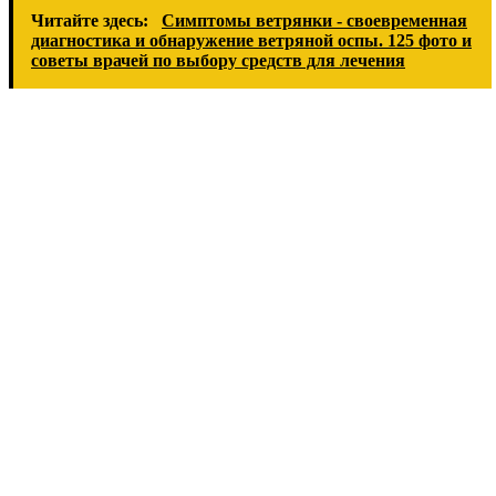
Читайте здесь:
Симптомы ветрянки - своевременная
диагностика и обнаружение ветряной оспы. 125 фото и
советы врачей по выбору средств для лечения