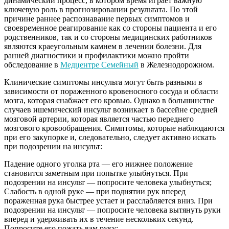
динамический процесс, в котором время играет важную
ключевую роль в прогнозировании результата. По этой
причине раннее распознавание первых симптомов и
своевременное реагирование как со стороны пациента и его
родственников, так и со стороны медицинских работников
являются краеугольным камнем в лечении болезни. Для
ранней диагностики и профилактики можно пройти
обследование в
Медцентре Семейный
в Железнодорожном.
Клинические симптомы инсульта могут быть разными в
зависимости от пораженного кровеносного сосуда и области
мозга, которая снабжает его кровью. Однако в большинстве
случаев ишемический инсульт возникает в бассейне средней
мозговой артерии, которая является частью переднего
мозгового кровообращения. Симптомы, которые наблюдаются
при его закупорке и, следовательно, следует активно искать
при подозрении на инсульт:
Падение одного уголка рта — его нижнее положение
становится заметным при попытке улыбнуться. При
подозрении на инсульт — попросите человека улыбнуться;
Слабость в одной руке — при поднятии рук вперед
пораженная рука быстрее устает и расслабляется вниз. При
подозрении на инсульт — попросите человека вытянуть руки
вперед и удерживать их в течение нескольких секунд.
Попросите его пожать вам руку;