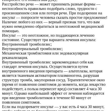
Расстройство речи — может принимать разные формы —
неспособность правильно подобрать слово, трудности с
произношением слов или потеря речи. При подозрении на
инсульт — попросите человека сказать простое предложение!
Наличие любого из них — верный признак того, что вам
нужно немедленно обратиться за неотложной медицинской
помощью.
Инсульт — это неотложное, но поддающееся лечению
состояние. Существует три варианта лечения инсульта:
Внутривенный тромболизис;
Внутриартериальный тромболизис;
Механическая тромбэктомия или эндоваскулярная
реканализация.
Внутривенный тромболизис зарекомендовал себя как
стандарт лечения инсульта. Осуществляется путем
внутривенного введения препарата — альтеплазы, которая
является тканевым активатором плазминогена, разрушая
структуру тромба, закупоривая сосуд. Терапевтическое окно
(время от появления симптомов до момента, когда лекарство
подействует, а польза перевесит вред) составляет 4 часа 30
минут. Однако наибольший эффект от лечения наблюдается
при введении тромболитиков в течение 60 минут от
появления симптомов.
Если вы подозреваете инсульт — у вас есть 4 часа 30 минут,