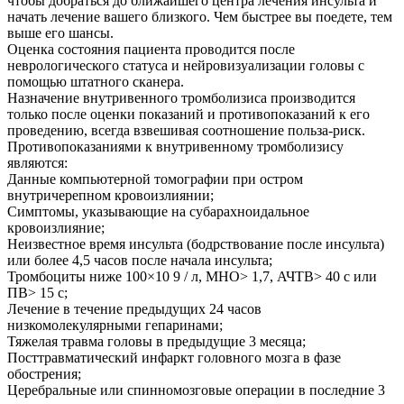
чтобы добраться до ближайшего центра лечения инсульта и
начать лечение вашего близкого. Чем быстрее вы поедете, тем
выше его шансы.
Оценка состояния пациента проводится после
неврологического статуса и нейровизуализации головы с
помощью штатного сканера.
Назначение внутривенного тромболизиса производится
только после оценки показаний и противопоказаний к его
проведению, всегда взвешивая соотношение польза-риск.
Противопоказаниями к внутривенному тромболизису
являются:
Данные компьютерной томографии при остром
внутричерепном кровоизлиянии;
Симптомы, указывающие на субарахноидальное
кровоизлияние;
Неизвестное время инсульта (бодрствование после инсульта)
или более 4,5 часов после начала инсульта;
Тромбоциты ниже 100×10 9 / л, МНО> 1,7, АЧТВ> 40 с или
ПВ> 15 с;
Лечение в течение предыдущих 24 часов
низкомолекулярными гепаринами;
Тяжелая травма головы в предыдущие 3 месяца;
Посттравматический инфаркт головного мозга в фазе
обострения;
Церебральные или спинномозговые операции в последние 3