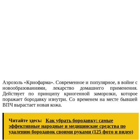
Аэрозоль «Криофарма». Современное и популярное, в войне с
новообразованиями, лекарство домашнего применения.
Действует по принципу криогенной заморозки, которое
поражает бородавку изнутри. Со временем на месте бывшей
ВПЧ вырастает новая кожа.
Читайте здесь:
Как убрать бородавку: самые
эффективные народные и медицинские средства по
удалению бородавок своими руками (125 фото и видео)